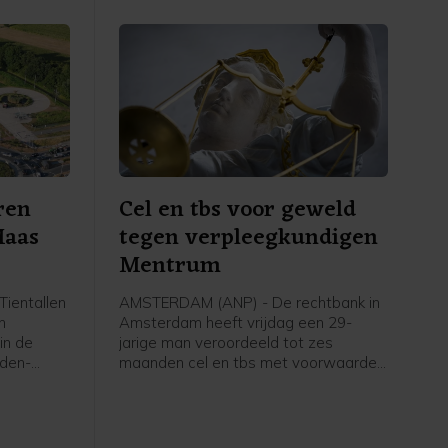
ren
Cel en tbs voor geweld
Maas
tegen verpleegkundigen
Mentrum
ientallen
AMSTERDAM (ANP) - De rechtbank in
n
Amsterdam heeft vrijdag een 29-
in de
jarige man veroordeeld tot zes
eden-
maanden cel en tbs met voorwaarden
Maas en
voor onder meer een geweldsincident
zig en
in zorginstelling Mentrum in oktober
 liet een
vorig jaar, waarvan twee vrouwelijke
verpleegkundigen het slachtoffer