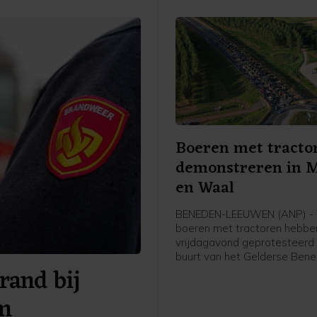
Boeren met tracto
demonstreren in 
en Waal
BENEDEN-LEEUWEN (ANP) - T
boeren met tractoren hebbe
vrijdagavond geprotesteerd 
buurt van het Gelderse Ben
rand bij
Leeuwen (gemeente West 
Waal). De politie was aanwe
am
faciliteerde de demonstratie,
woordvoerder weten.