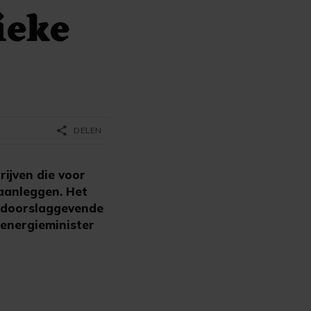
ieke
share
DELEN
ijven die voor
 aanleggen. Het
d doorslaggevende
 energieminister