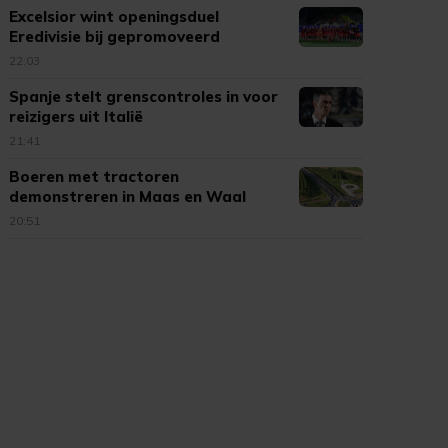
Excelsior wint openingsduel
Eredivisie bij gepromoveerd
Cambuur
22:03
Spanje stelt grenscontroles in voor
reizigers uit Italië
21:41
Boeren met tractoren
demonstreren in Maas en Waal
20:51