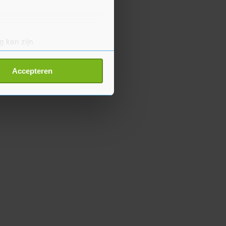
g kan zijn
erprinting)
t
detailgedeelte
in. U kunt uw
Accepteren
p onze cookiepagina kun je