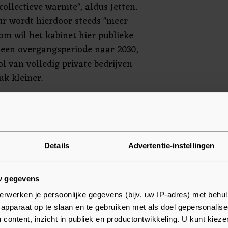
ollectieve warmte", aldus Jetten.
r wordt hierdoor steeds "meer
om wil het kabinet hier publieke
t een overgangsperiode naar 2030,
l van volledig private bedrijven
uk kleiner.
zieningen, met minder dan 1500
 eis van meer dan 50 procent
n energiebedrijven een
n. Toch leidde het plan van het
Details
Advertentie-instellingen
 week werd gelekt, al tot grote
ven. Vattenfall kondigde aan alle
w gegevens
ngen in de uitbreiding en aanleg
erwerken je persoonlijke gegevens (bijv. uw IP-adres) met behul
uzeren.
apparaat op te slaan en te gebruiken met als doel gepersonalise
 content, inzicht in publiek en productontwikkeling. U kunt kiez