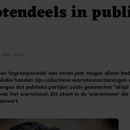
otendeels in publ
 2022 - 12:52
n 'ingroeiperiode' van zeven jaar mogen alleen bedr
ublieke handen zijn collectieve warmtevoorzieningen
zorgen dat publieke partijen zoals gemeenten "altij
er het warmtenet. Dit staat in de 'warmtewet' die
enteert.