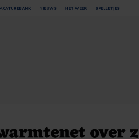
ACATUREBANK
NIEUWS
HET WEER
SPELLETJES
 warmtenet over 