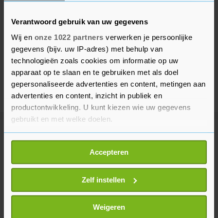
Verantwoord gebruik van uw gegevens
Wij en
onze 1022 partners
verwerken je persoonlijke
gegevens (bijv. uw IP-adres) met behulp van
technologieën zoals cookies om informatie op uw
apparaat op te slaan en te gebruiken met als doel
gepersonaliseerde advertenties en content, metingen aan
advertenties en content, inzicht in publiek en
productontwikkeling. U kunt kiezen wie uw gegevens
gebruikt en met welke doelen.
Meer uit Middelburg
Als u het toestaat, willen we ook graag:
Accepteren
Informatie verzamelen over uw geografische
locatie, die tot een paar meter nauwkeurig kan zijn
Gemeente in gesprek met Witte
Uw apparaat identificeren door het actief te
Zelf instellen
Kruis over toekomst
ambulancezorg in Veere
scannen op specifieke eigenschappen (fingerprinting)
8 maanden geleden
Lees meer over hoe uw persoonlijke gegevens worden
Weigeren
verwerkt en stel uw voorkeuren in het
detailgedeelte
in.