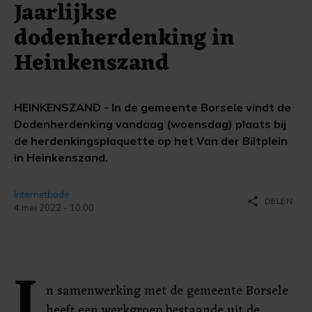
Jaarlijkse
dodenherdenking in
Heinkenszand
HEINKENSZAND - In de gemeente Borsele vindt de
Dodenherdenking vandaag (woensdag) plaats bij
de herdenkingsplaquette op het Van der Biltplein
in Heinkenszand.
Internetbode
share
DELEN
4 mei 2022 - 10:00
I
n samenwerking met de gemeente Borsele
heeft een werkgroep bestaande uit de