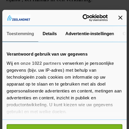
Volgens onbevestigde berichten zijn vanuit Gaza
al mortiergranaten afgevuurd op de militaire
basis Kissufim en op Eshkol in de Gaza-
Toestemming
Details
Advertentie-instellingen
Ov
bufferzone, in het zuiden van Israël.
Verantwoord gebruik van uw gegevens
Onrust
Wij en
onze 1022 partners
verwerken je persoonlijke
De Israëlische luchtaanvallen volgen op onrust
gegevens (bijv. uw IP-adres) met behulp van
in de regio na de aanhouding van twee
technologieën zoals cookies om informatie op uw
hooggeplaatste leden van Islamitische Jihad, dat
apparaat op te slaan en te gebruiken met als doel
gepersonaliseerde advertenties en content, metingen aan
een grote aanwezigheid heeft in Gaza. Het
advertenties en content, inzicht in publiek en
tweetal werd onlangs opgepakt op de door Israël
productontwikkeling. U kunt kiezen wie uw gegevens
bezette Westelijke Jordaanoever.
gebruikt en met welke doelen.
Medio juni voerde Israël ook al luchtaanvallen op
Als u het toestaat, willen we ook graag: