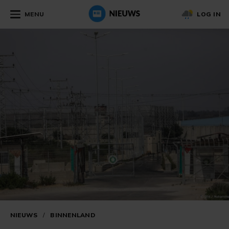
MENU
LOG IN
NIEUWS
/
BINNENLAND