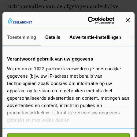
luchtaanvallen van de afgelopen anderhalve
week al effect hebben gehad op de
aanvalsmogelijkheden van Hezbollah. Shoshani
stelt dat Israël op deze manier een veel grotere
Toestemming
Details
Advertentie-instellingen
Ov
aanval vanuit Libanon heeft voorkomen.
Verantwoord gebruik van uw gegevens
Wij en
onze 1022 partners
verwerken je persoonlijke
gegevens (bijv. uw IP-adres) met behulp van
technologieën zoals cookies om informatie op uw
apparaat op te slaan en te gebruiken met als doel
gepersonaliseerde advertenties en content, metingen aan
advertenties en content, inzicht in publiek en
productontwikkeling. U kunt kiezen wie uw gegevens
gebruikt en met welke doelen.
Als u het toestaat, willen we ook graag: