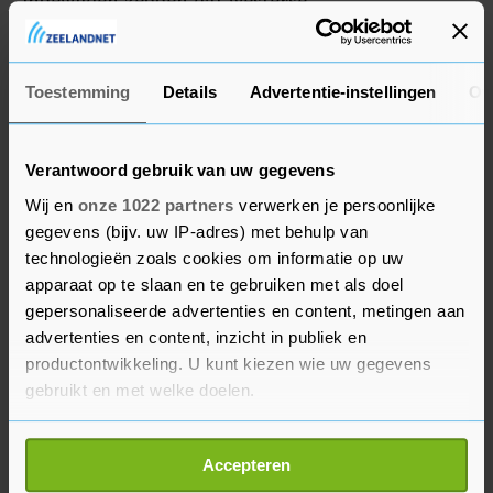
Ingewijden zeggen dat westerse
inlichtingendiensten vermoeden dat een
technisch probleem de oorzaak is van de crash.
Toestemming
Details
Advertentie-instellingen
Ov
Verantwoord gebruik van uw gegevens
Wij en
onze 1022 partners
verwerken je persoonlijke
gegevens (bijv. uw IP-adres) met behulp van
technologieën zoals cookies om informatie op uw
apparaat op te slaan en te gebruiken met als doel
gepersonaliseerde advertenties en content, metingen aan
advertenties en content, inzicht in publiek en
productontwikkeling. U kunt kiezen wie uw gegevens
gebruikt en met welke doelen.
Als u het toestaat, willen we ook graag:
Accepteren
Informatie verzamelen over uw geografische