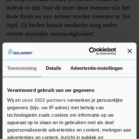
indruk te zijn "van de inzet door mensen van het
Rode Kruis en van Artsen zonder Grenzen in Ter
Apel. Zij bieden basale medische zorg onder
uiterst moeilijke omstandigheden".
Artsen zonder Grenzen heeft vrijdag tachtig
mensen behandeld bij het terrein. De behandelde
mensen hebben vooral verwaarloosde
Toestemming
Details
Advertentie-instellingen
Ov
verwondingen, maar ook hebben veel mensen
huidinfecties. Een persoon is doorgestuurd naar
Verantwoord gebruik van uw gegevens
een ziekenhuis. Met welke klachten is niet
Wij en
onze 1022 partners
verwerken je persoonlijke
bekendgemaakt.
gegevens (bijv. uw IP-adres) met behulp van
technologieën zoals cookies om informatie op uw
apparaat op te slaan en te gebruiken met als doel
gepersonaliseerde advertenties en content, metingen aan
advertenties en content, inzicht in publiek en