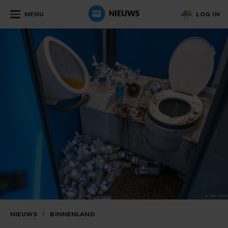
MENU
LOG IN
NIEUWS
/
BINNENLAND