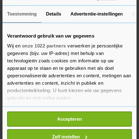
omvangrijke plan van de Amerikaanse president
Joe Biden om de infrastructuur van de Verenigde
Toestemming
Details
Advertentie-instellingen
Ov
Staten aan te pakken de verwachting van hogere
materiaalprijzen.
Verantwoord gebruik van uw gegevens
Daar komt volgens ING nog bij dat de
Wij en
onze 1022 partners
verwerken je persoonlijke
chiptekorten de inflatie sterker laten oplopen.
gegevens (bijv. uw IP-adres) met behulp van
technologieën zoals cookies om informatie op uw
Naast de producten waar chips in worden
apparaat op te slaan en te gebruiken met als doel
verwerkt gaat het ook om simpelere producten,
gepersonaliseerde advertenties en content, metingen aan
waarvoor bij de vervaardiging ervan chips nodig
advertenties en content, inzicht in publiek en
zijn. Wereldwijd kampen meerdere producenten
productontwikkeling. U kunt kiezen wie uw gegevens
met verstoringen door de tekorten van chips.
gebruikt en met welke doelen.
Volgens de kenners zijn de prijzen van onder
Als u het toestaat, willen we ook graag:
andere tv's, wasmachines, laptops en auto's
Accepteren
Informatie verzamelen over uw geografische
afgelopen maand al gestegen als gevolg van de
locatie, die tot een paar meter nauwkeurig kan zijn
tekorten.
Uw apparaat identificeren door het actief te
Zelf instellen