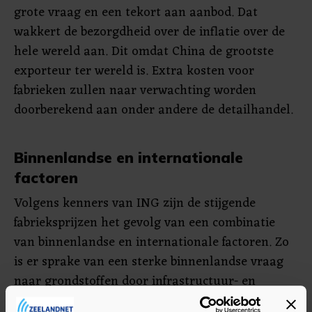
grote vraag en een tekort aan aanbod. Dat
wakkert de bezorgdheid over de inflatie over de
hele wereld aan. Dit omdat China de grootste
exporteur ter wereld is. Extra kosten voor
fabrieken zullen naar verwachting worden
doorberekend aan onder andere de detailhandel.
Binnenlandse en internationale
factoren
Volgens kenners van ING zijn de stijgende
fabrieksprijzen het gevolg van een combinatie
van binnenlandse en internationale factoren. Zo
is er sprake van een sterke binnenlandse vraag
naar grondstoffen door infrastructuur- en
vastgoedprojecten in China. Ook voedt het