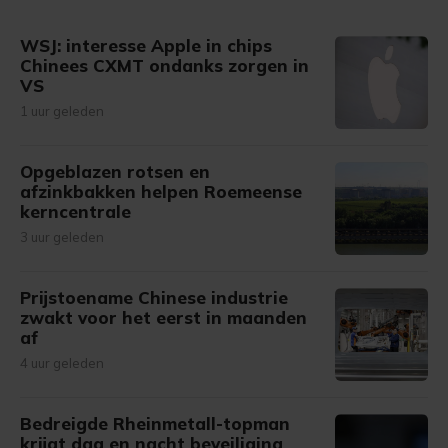
WSJ: interesse Apple in chips
Chinees CXMT ondanks zorgen in
VS
1 uur geleden
Opgeblazen rotsen en
afzinkbakken helpen Roemeense
kerncentrale
3 uur geleden
Prijstoename Chinese industrie
zwakt voor het eerst in maanden
af
4 uur geleden
Bedreigde Rheinmetall-topman
krijgt dag en nacht beveiliging