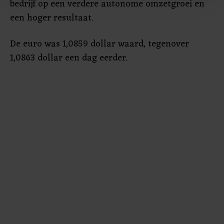
bedrijf op een verdere autonome omzetgroei en
Met cookies werkt onze website beter en wordt jouw
een hoger resultaat.
bezoek makkelijker en persoonlijker. Op
onze cookiepagina kun je ons cookiebeleid bekijken en je
gemaakte keuze altijd wijzigen of intrekken.
De euro was 1,0859 dollar waard, tegenover
1,0863 dollar een dag eerder.