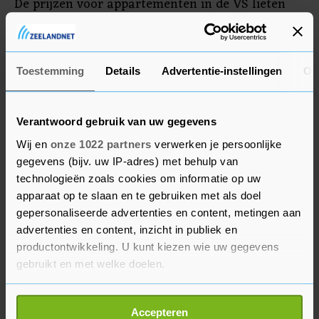
De prijzen voor appartementen in de VS lieten
zelfs de grootste daling ooit zien. De kosten voor
wonen stegen wel met 0,4 procent. Dat is wel de
kleinste stijging in ruim een jaar tijd.
Toestemming
Details
Advertentie-instellingen
Ov
Verantwoord gebruik van uw gegevens
Wij en
onze 1022 partners
verwerken je persoonlijke
gegevens (bijv. uw IP-adres) met behulp van
technologieën zoals cookies om informatie op uw
apparaat op te slaan en te gebruiken met als doel
gepersonaliseerde advertenties en content, metingen aan
advertenties en content, inzicht in publiek en
productontwikkeling. U kunt kiezen wie uw gegevens
gebruikt en met welke doelen.
Als u het toestaat, willen we ook graag:
Accepteren
Informatie verzamelen over uw geografische