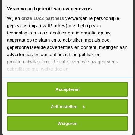
Verantwoord gebruik van uw gegevens
Wij en
onze 1022 partners
verwerken je persoonlijke
gegevens (bijv. uw IP-adres) met behulp van
technologieën zoals cookies om informatie op uw
apparaat op te slaan en te gebruiken met als doel
gepersonaliseerde advertenties en content, metingen aan
advertenties en content, inzicht in publiek en
productontwikkeling. U kunt kiezen wie uw gegevens
gebruikt en met welke doelen.
Meer uit Buitenland
Als u het toestaat, willen we ook graag:
Accepteren
Informatie verzamelen over uw geografische
Amerikaanse rechter roept bouw
locatie, die tot een paar meter nauwkeurig kan zijn
Trumps balzaal opnieuw halt toe
Uw apparaat identificeren door het actief te
Zelf instellen
31 minuten geleden
scannen op specifieke eigenschappen (fingerprinting)
Lees meer over hoe uw persoonlijke gegevens worden
Weigeren
verwerkt en stel uw voorkeuren in het
detailgedeelte
in.
Pakistaans-Saudisch-Turks pact