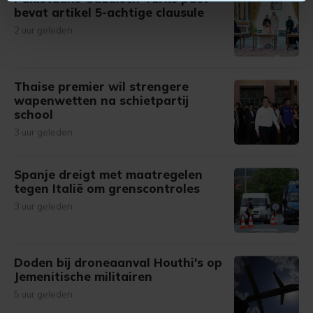
U kunt uw toestemming op elk moment wijzigen of
bevat artikel 5-achtige clausule
intrekken in de Cookieverklaring.
2 uur geleden
Met cookies werkt onze website beter en wordt jouw
bezoek makkelijker en persoonlijker. Op
Thaise premier wil strengere
onze cookiepagina kun je ons cookiebeleid bekijken en je
wapenwetten na schietpartij
gemaakte keuze altijd wijzigen of intrekken.
school
3 uur geleden
Spanje dreigt met maatregelen
tegen Italië om grenscontroles
3 uur geleden
Doden bij droneaanval Houthi's op
Jemenitische militairen
5 uur geleden