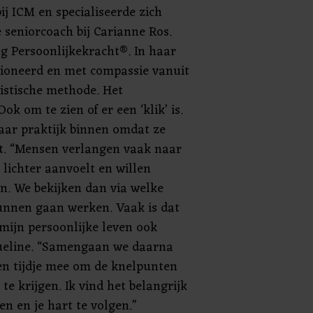
ij ICM en specialiseerde zich
 seniorcoach bij Carianne Ros.
ng Persoonlijkekracht®. In haar
sioneerd en met compassie vanuit
listische methode. Het
Ook om te zien of er een ‘klik’ is.
ar praktijk binnen omdat ze
akt. “Mensen verlangen vaak naar
 lichter aanvoelt en willen
jn. We bekijken dan via welke
unnen gaan werken. Vaak is dat
mijn persoonlijke leven ook
queline. “Samengaan we daarna
een tijdje mee om de knelpunten
 te krijgen. Ik vind het belangrijk
ven en je hart te volgen.”