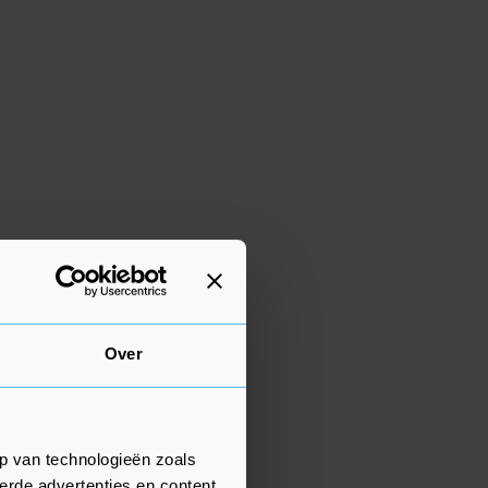
Over
p van technologieën zoals
erde advertenties en content,