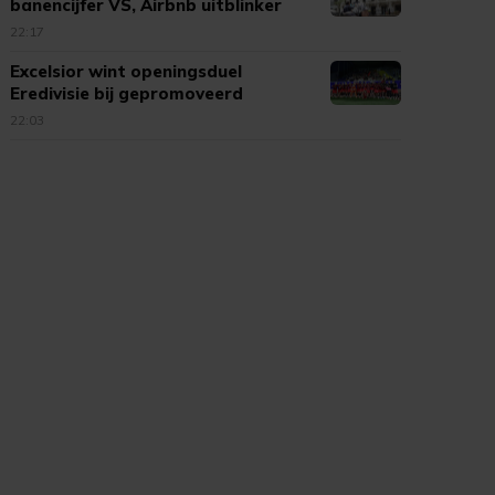
banencijfer VS, Airbnb uitblinker
22:17
Excelsior wint openingsduel
Eredivisie bij gepromoveerd
Cambuur
22:03