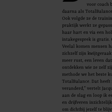
voor coach b
daarna als TotalBalance
Ook volgde ze de traini
praktijk werkt ze gepas
haar hart en via een ho
intakegesprek is gratis. 
Veelal komen mensen ha
zichzelf zijn kwijtgera
meer rust, een leven dat
ontdekken wie ze zelf zi
methode we het beste k
TotalBalance. Dat heeft 
veranderd,” vertelt Jac
aan de slag en loop ik 
en drijfveren inzichtelijk
om dichtbij jezelf te blij