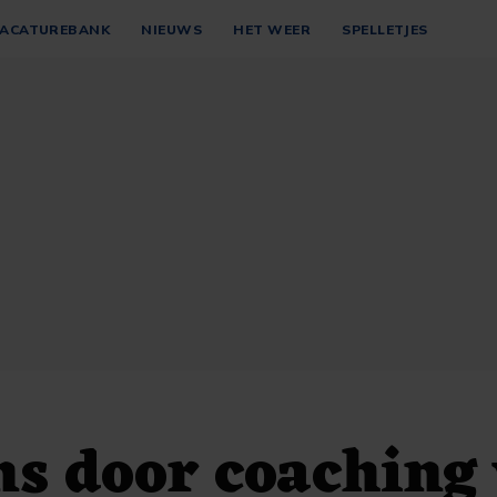
ACATUREBANK
NIEUWS
HET WEER
SPELLETJES
ns door coaching