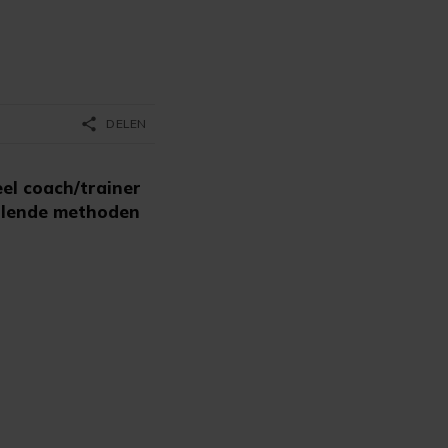
share
DELEN
eel coach/trainer
hillende methoden