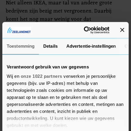
Niet alleen IKEA, maar tal van andere grote
bedrijven zijn bezig met vergroenen. Daarbij
komt het nog maar weinig voor dat
ondernemingen zonnepanelen op de zijkant van
hun panden plaatsen, zeker bij bestaande
gebouwen. Als een gevel wordt benut voor het
Toestemming
Details
Advertentie-instellingen
Ov
opwekken van zonnestroom, worden de panelen
vaak al aangebracht tijdens de bouwfase.
Verantwoord gebruik van uw gegevens
Wij en
onze 1022 partners
verwerken je persoonlijke
gegevens (bijv. uw IP-adres) met behulp van
technologieën zoals cookies om informatie op uw
apparaat op te slaan en te gebruiken met als doel
gepersonaliseerde advertenties en content, metingen aan
advertenties en content, inzicht in publiek en
productontwikkeling. U kunt kiezen wie uw gegevens
gebruikt en met welke doelen.