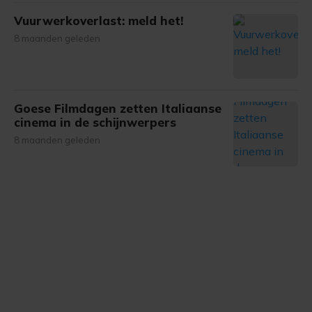
onze cookiepagina kun je ons cookiebeleid bekijken en je
Vuurwerkoverlast: meld het!
gemaakte keuze altijd wijzigen of intrekken.
8 maanden geleden
Goese Filmdagen zetten Italiaanse
cinema in de schijnwerpers
8 maanden geleden