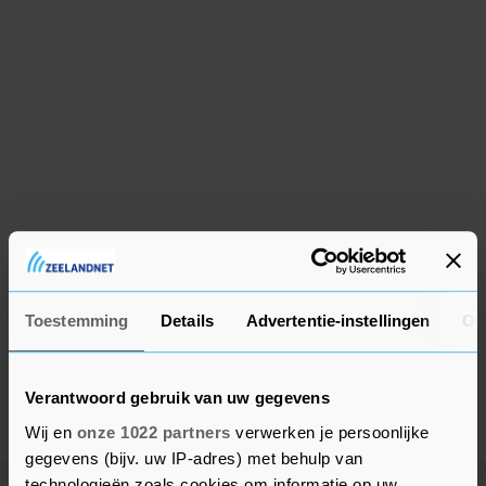
Toestemming
Details
Advertentie-instellingen
Ov
Verantwoord gebruik van uw gegevens
Wij en
onze 1022 partners
verwerken je persoonlijke
gegevens (bijv. uw IP-adres) met behulp van
technologieën zoals cookies om informatie op uw