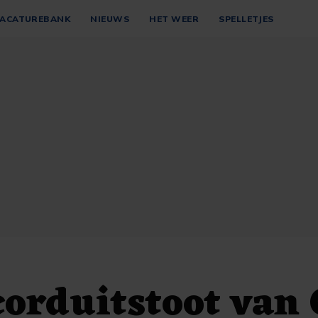
ACATUREBANK
NIEUWS
HET WEER
SPELLETJES
corduitstoot van