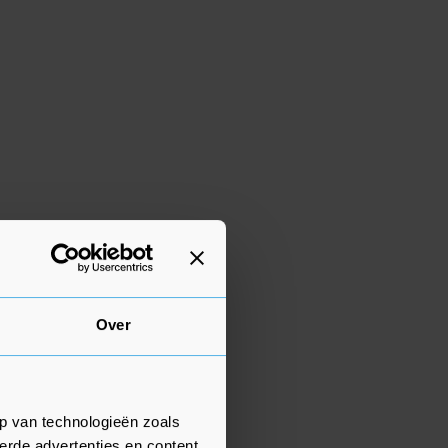
Over
p van technologieën zoals
erde advertenties en content,