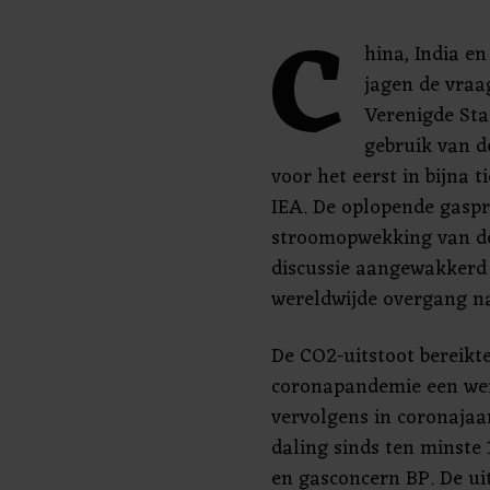
C
hina, India 
jagen de vraa
Verenigde Sta
gebruik van d
voor het eerst in bijna t
IEA. De oplopende gasp
stroomopwekking van de
discussie aangewakkerd 
wereldwijde overgang na
De CO2-uitstoot bereikte
coronapandemie een were
vervolgens in coronajaar
daling sinds ten minste 
en gasconcern BP. De uit