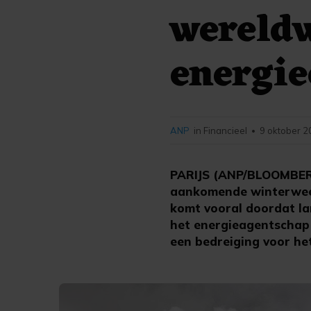
wereldw
energie
ANP
in Financieel
9 oktober 2
•
PARIJS (ANP/BLOOMBERG) 
aankomende winterweer 
komt vooral doordat la
het energieagentschap 
een bedreiging voor het