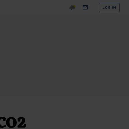
LOG IN
 CO2