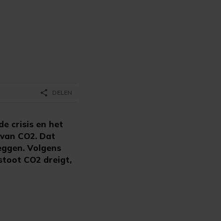
share
DELEN
e crisis en het
 van CO2. Dat
eggen. Volgens
stoot CO2 dreigt,