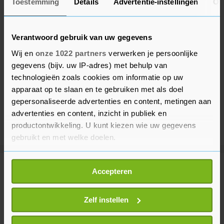
Toestemming
Details
Advertentie-instellingen
Ov
Verantwoord gebruik van uw gegevens
Wij en
onze 1022 partners
verwerken je persoonlijke
gegevens (bijv. uw IP-adres) met behulp van
technologieën zoals cookies om informatie op uw
apparaat op te slaan en te gebruiken met als doel
gepersonaliseerde advertenties en content, metingen aan
advertenties en content, inzicht in publiek en
productontwikkeling. U kunt kiezen wie uw gegevens
gebruikt en met welke doelen.
Als u het toestaat, willen we ook graag:
Meer uit Financieel
Accepteren
Informatie verzamelen over uw geografische
locatie, die tot een paar meter nauwkeurig kan zijn
Uw apparaat identificeren door het actief te
Zelf instellen
Bol verwijdert reeks eclipsbrillen
scannen op specifieke eigenschappen (fingerprinting)
uit aanbod om veiligheidseisen