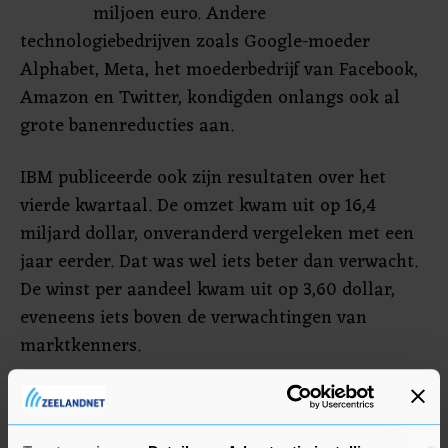
miljoen euro. Andere
technologiebedrijven zoals Google-moeder
Alphabet, Meta, het moederbedrijf van Facebook,
Amazon en Twitter, kondigden onlangs ook al
grote banenreducties aan.
IBM publiceerde ook zijn resultaten over het
vierde kwartaal. De omzet kwam uit op 16,4
miljard dollar, onveranderd vergeleken met een
jaar eerder. Dat was wel iets beter dan verwacht.
De winst per aandeel kwam uit op 3,60 dollar,
eveneens iets boven de verwachtingen van
marktkenners.