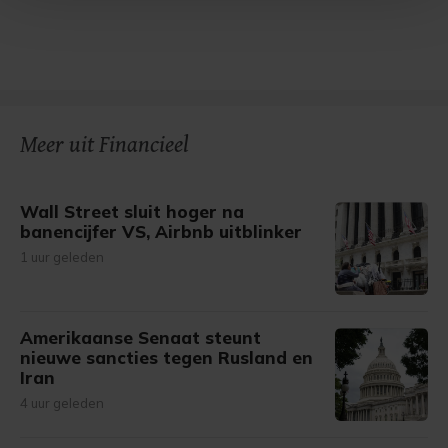
Met cookies werkt onze website beter en wordt jouw
bezoek makkelijker en persoonlijker. Op
onze cookiepagina kun je ons cookiebeleid bekijken en je
gemaakte keuze altijd wijzigen of intrekken.
Meer uit Financieel
Wall Street sluit hoger na
banencijfer VS, Airbnb uitblinker
1 uur geleden
Amerikaanse Senaat steunt
nieuwe sancties tegen Rusland en
Iran
4 uur geleden