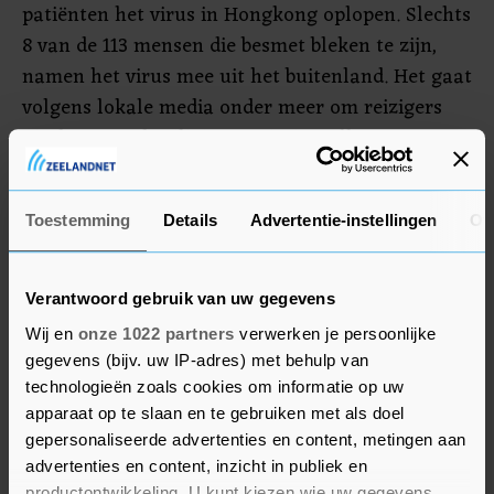
patiënten het virus in Hongkong oplopen. Slechts
8 van de 113 mensen die besmet bleken te zijn,
namen het virus mee uit het buitenland. Het gaat
volgens lokale media onder meer om reizigers
uit de VS en de Filipijnen. Bij tientallen mensen
die in de metropool besmet raakten, kon niet
meer worden achterhaald waar dat precies
Toestemming
Details
Advertentie-instellingen
Ov
gebeurde.
In totaal zijn in Hongkong 2132 besmettingen en
Verantwoord gebruik van uw gegevens
14 sterfgevallen gemeld.
Wij en
onze 1022 partners
verwerken je persoonlijke
gegevens (bijv. uw IP-adres) met behulp van
technologieën zoals cookies om informatie op uw
apparaat op te slaan en te gebruiken met als doel
gepersonaliseerde advertenties en content, metingen aan
advertenties en content, inzicht in publiek en
productontwikkeling. U kunt kiezen wie uw gegevens