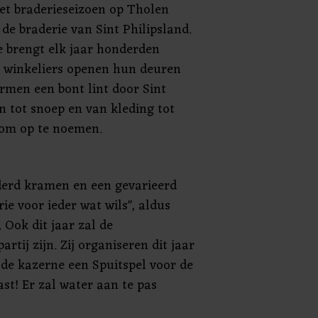
het braderieseizoen op Tholen
de braderie van Sint Philipsland.
e brengt elk jaar honderden
l winkeliers openen hun deuren
rmen een bont lint door Sint
n tot snoep en van kleding tot
l om op te noemen.
erd kramen en een gevarieerd
ie voor ieder wat wils", aldus
 Ook dit jaar zal de
rtij zijn. Zij organiseren dit jaar
 de kazerne een Spuitspel voor de
st! Er zal water aan te pas