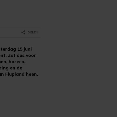
share
DELEN
terdag 15 juni
nt. Zet dus voor
en, horeca,
ring en de
an Flupland heen.