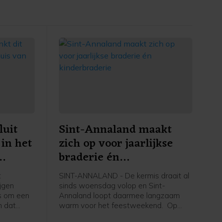
luit
Sint-Annaland maakt
 in het
zich op voor jaarlijkse
braderie én
kinderbraderie
t
SINT-ANNALAND - De kermis draait al
ijgen
sinds woensdag volop en Sint-
s om een
Annaland loopt daarmee langzaam
n dat
warm voor het feestweekend. Op
 Mommertz
zaterdag 8 augustus is het weer tijd