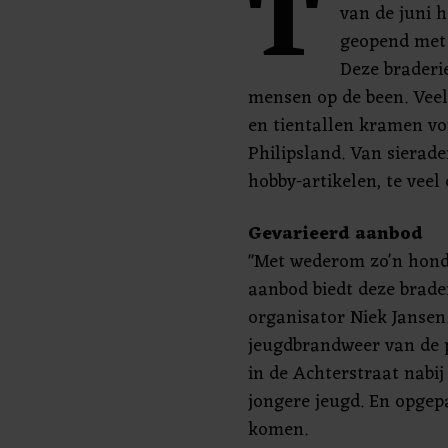
T
van de juni 
geopend met 
Deze braderi
mensen op de been. Vee
en tientallen kramen vo
Philipsland. Van sierade
hobby-artikelen, te vee
Gevarieerd aanbod
"Met wederom zo'n hond
aanbod biedt deze brader
organisator Niek Jansen.
jeugdbrandweer van de pa
in de Achterstraat nabij
jongere jeugd. En opgepa
komen.