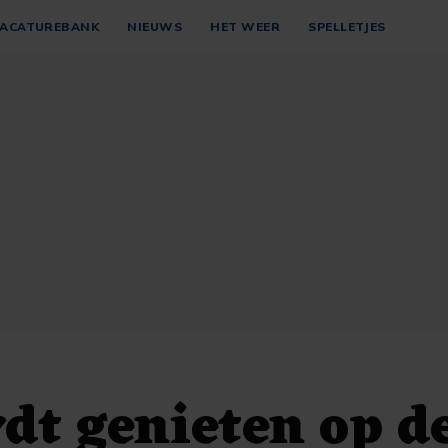
ACATUREBANK
NIEUWS
HET WEER
SPELLETJES
dt genieten op d