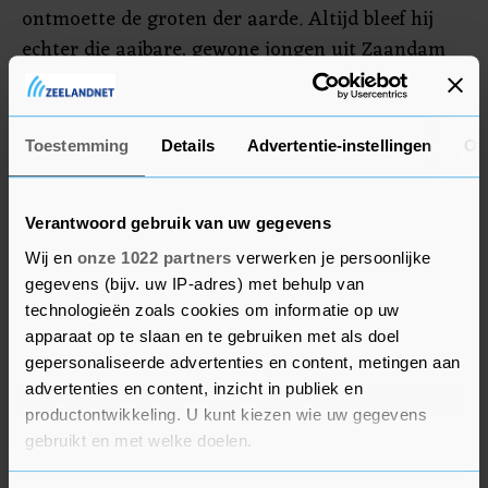
ontmoette de groten der aarde. Altijd bleef hij
echter die aaibare, gewone jongen uit Zaandam
in wie de tv-kijker zich herkende. ??Ruim een
jaar lang volgde auteur Kevin Kraan Henny
Huisman. Het resultaat is een indringend portret
Toestemming
Details
Advertentie-instellingen
Ov
van een bevlogen man die verwoede pogingen
doet terug te keren op de buis, maar evengoed
Verantwoord gebruik van uw gegevens
vol zelfspot en relativering spreekt over de
hoogte- en dieptepunten uit zijn leven.
Wij en
onze 1022 partners
verwerken je persoonlijke
gegevens (bijv. uw IP-adres) met behulp van
technologieën zoals cookies om informatie op uw
Programma Michael van Praag
apparaat op te slaan en te gebruiken met als doel
?11.00 – 12.00 uur Boekhandel De Drvkkery
gepersonaliseerde advertenties en content, metingen aan
Middelburg Adres: Markt 51, 4331 LK Middelburg
advertenties en content, inzicht in publiek en
14.00 – 15.00 uur Boekhandel De Koperen Tuin
productontwikkeling. U kunt kiezen wie uw gegevens
GoesAdres: Keizersdijk 16, 4461 KA Goes ?
gebruikt en met welke doelen.