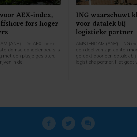
 voor AEX-index,
ING waarschuwt k
fshore fors hoger
voor datalek bij
ers
logistieke partner
M (ANP) - De AEX-index
AMSTERDAM (ANP) - ING me
sterdamse aandelenbeurs is
een deel van zijn klanten moge
 met een plusje gesloten.
geraakt door een datalek bij
rijven in de
logistieke partner. Het gaat
admeter was de maritieme
de bank om een groep klant
tverlener SBM Offshore een
gespaarde punten bij ING ee
ijger na goed ontvangen
product heeft besteld dat is
 vooruitzichten.
thuisbezorgd, bijvoorbeeld e
of barbecue. Bankrekeningen
betaalgegevens, spaargelde
financiële gegevens of inlo
van klanten en de systemen
zouden er niet bij betrokken z