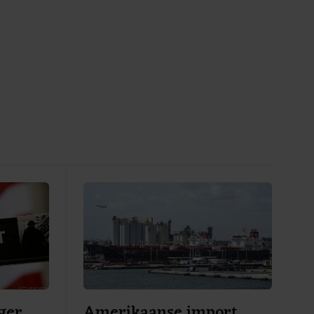
ger,
Amerikaanse import