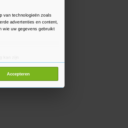
p van technologieën zoals
erde advertenties en content,
en wie uw gegevens gebruikt
g kan zijn
erprinting)
t
detailgedeelte
in. U kunt uw
Accepteren
p onze cookiepagina kun je