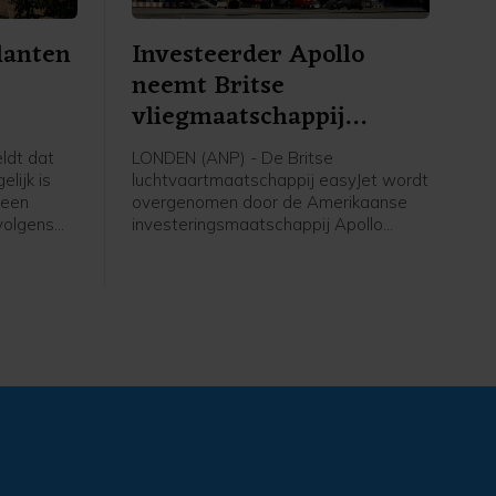
lanten
Investeerder Apollo
neemt Britse
vliegmaatschappij
easyJet over
ldt dat
LONDEN (ANP) - De Britse
lijk is
luchtvaartmaatschappij easyJet wordt
 een
overgenomen door de Amerikaanse
 volgens
investeringsmaatschappij Apollo
en die met
Global Management voor een bedrag
n fysiek
van 5,7 miljard pond, omgerekend ruim
6,6 miljard euro. Apollo betaalt 7,15
en koffer
pond per aandeel in contanten voor
,
easyJet.
n,
ggegevens
 van ING
ijn.