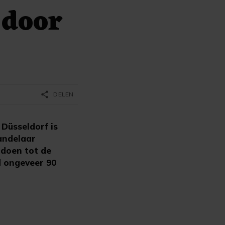
 door
share
DELEN
Düsseldorf is
andelaar
 doen tot de
d ongeveer 90