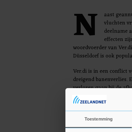
N
aast geann
vluchten vr
deelname aa
effecten zi
woordvoerder van Ver.di
Düsseldorf is ook popula
Ver.di is in een conflic
dreigend banenverlies.
verloren gaan bij de af
herverdeling van de afh
Aviapartner zou een soc
weigeren voor de werkn
verliezen.
Toestemming