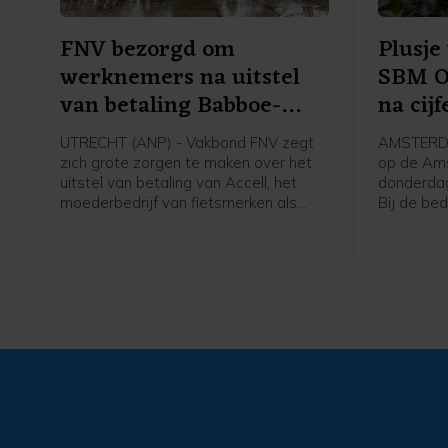
FNV bezorgd om
Plusje
werknemers na uitstel
SBM Of
van betaling Babboe-
na cijf
moeder
UTRECHT (ANP) - Vakbond FNV zegt
AMSTERDA
zich grote zorgen te maken over het
op de Am
uitstel van betaling van Accell, het
donderdag
moederbedrijf van fietsmerken als
Bij de bed
Babboe en Batavus. Woensdag
hoofdgra
meldde de internationale fietsfabrikant
oliediens
met hoofdkantoor in Amsterdam dat
sterke st
het uitstel is verleend aan zijn
cijfers en
Nederlandse entiteiten. Dit brengt
voor de 234 werknemers in Nederland
grote onzekerheid met zich mee over
hun baan, inkomen en toekomst, aldus
de grootste vakbond van Nederland.