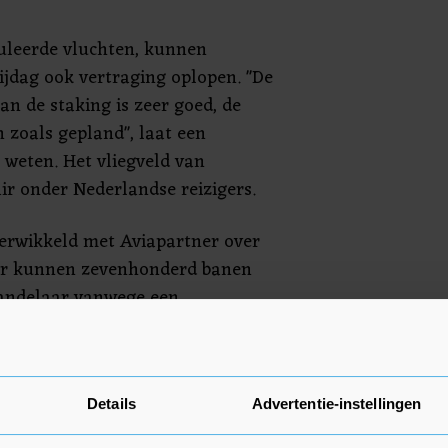
uleerde vluchten, kunnen
ijdag ook vertraging oplopen. "De
n de staking is zeer goed, de
jn zoals gepland", laat een
 weten. Het vliegveld van
ir onder Nederlandse reizigers.
t verwikkeld met Aviapartner over
 Er kunnen zevenhonderd banen
handelaar vanwege een
andeling op de luchthaven.
iaal plan met ontslagvergoeding
emers die hun baan dreigen te
Details
Advertentie-instellingen