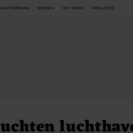
ACATUREBANK
NIEUWS
HET WEER
SPELLETJES
luchten luchthav