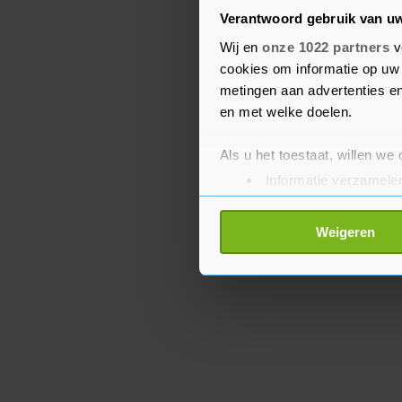
Woensdag werd ook al e
Verantwoord gebruik van u
luchthaven van Berlijn
Wij en
onze 1022 partners
v
onderhandelingen. Daar
cookies om informatie op uw 
vluchten te vervallen, 
metingen aan advertenties en
reizigers werden geraak
en met welke doelen.
Als u het toestaat, willen we
Informatie verzamelen
Uw apparaat identific
Lees meer over hoe uw perso
Weigeren
toestemming op elk moment wi
Met cookies werkt onze websi
ons cookiebeleid bekijken en 