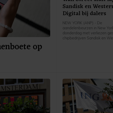
Sandisk en Wester
Digital bij dalers
NEW YORK (ANP) - De
aandelenbeurzen in New York
donderdag met verliezen ges
chipbedrijven Sandisk en We
nenboete op
Digital stonden bij de verlie
Wall Street in navolging van
publicatie van kwartaalcijfer
olieprijzen gingen juist omho
Beleggers keken ook uit naar
belangrijke Amerikaanse ba
van de overheid dat vrijdag 
buiten komt.