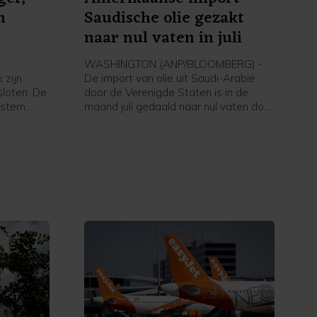
n
Saudische olie gezakt
naar nul vaten in juli
WASHINGTON (ANP/BLOOMBERG) -
 zijn
De import van olie uit Saudi-Arabië
loten. De
door de Verenigde Staten is in de
stern
maand juli gedaald naar nul vaten door
zers op
de oorlog in het Midden-Oosten en de
 de
blokkade van de Straat van Hormuz,
s. De
aldus persbureau Bloomberg na cijfers
og.
van het Amerikaanse
 het
energieministerie. Het is volgens
nenrapport
Bloomberg voor het eerst sinds 1985
naar
dat over een volledige maand geen
enkel vat Saudische olie is
geïmporteerd in de VS.