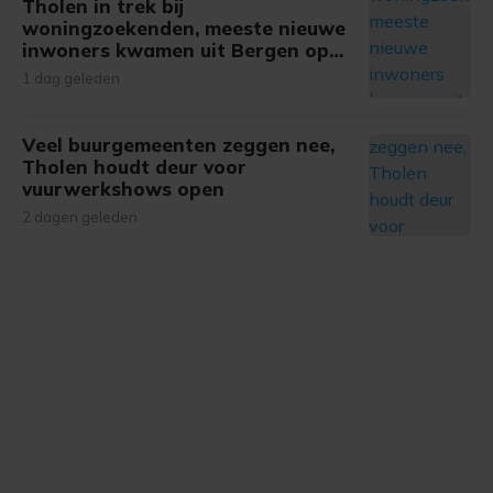
onze cookiepagina kun je ons cookiebeleid bekijken en je
Tholen in trek bij
woningzoekenden, meeste nieuwe
gemaakte keuze altijd wijzigen of intrekken.
inwoners kwamen uit Bergen op
Zoom
1 dag geleden
Veel buurgemeenten zeggen nee,
Tholen houdt deur voor
vuurwerkshows open
2 dagen geleden