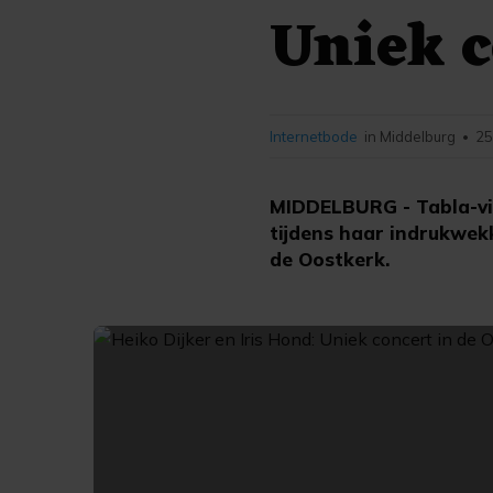
Uniek c
Internetbode
in Middelburg
25
•
MIDDELBURG - Tabla-vir
tijdens haar indrukwek
de Oostkerk.