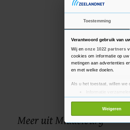
Toestemming
Verantwoord gebruik van u
Wij en
onze 1022 partners
v
cookies om informatie op uw 
metingen aan advertenties en
en met welke doelen.
Als u het toestaat, willen we
Informatie verzamelen
Uw apparaat identific
Lees meer over hoe uw perso
Weigeren
toestemming op elk moment wi
Meer uit Middelburg
Met cookies werkt onze websi