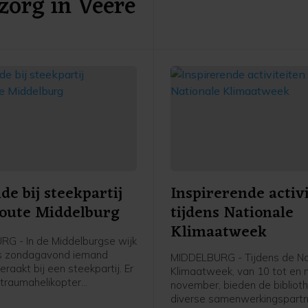
zorg in Veere
provincie Zeeland eerder de
e bij steekpartij
Inspirerende activ
oute Middelburg
tijdens Nationale
Klimaatweek
G - In de Middelburgse wijk
is zondagavond iemand
MIDDELBURG - Tijdens de Na
aakt bij een steekpartij. Er
Klimaatweek, van 10 tot en
traumahelikopter
november, bieden de bibliot
n, maar de komst hiervan is
diverse samenwerkingspartn