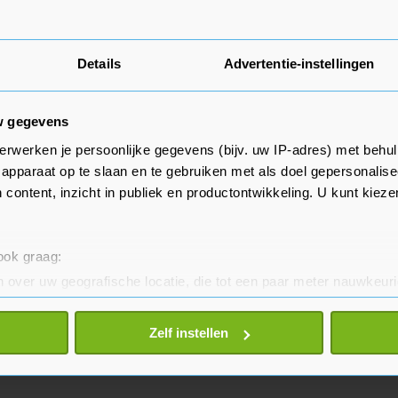
Details
Advertentie-instellingen
w gegevens
erwerken je persoonlijke gegevens (bijv. uw IP-adres) met behul
apparaat op te slaan en te gebruiken met als doel gepersonalise
 content, inzicht in publiek en productontwikkeling. U kunt kiez
 ook graag:
 over uw geografische locatie, die tot een paar meter nauwkeuri
eren door het actief te scannen op specifieke eigenschappen (fing
onlijke gegevens worden verwerkt en stel uw voorkeuren in he
Zelf instellen
jzigen of intrekken in de Cookieverklaring.
te beter en wordt jouw bezoek makkelijker en persoonlijker. O