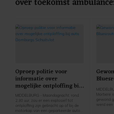
over toekomst ambulance
Oproep politie voor
Gewond
informatie over
Bluesr
mogelijke ontploffing bij
MIDDELBUR
auto Domburgs
Mortiere 
MIDDELBURG - Maandagnacht, rond
Schuitvlot
gewond ger
2.30 uur, zou er een explosief tot
werd een 
ontploffing zijn gebracht op of bij de
opgeroepe
motorkap van een geparkeerde auto