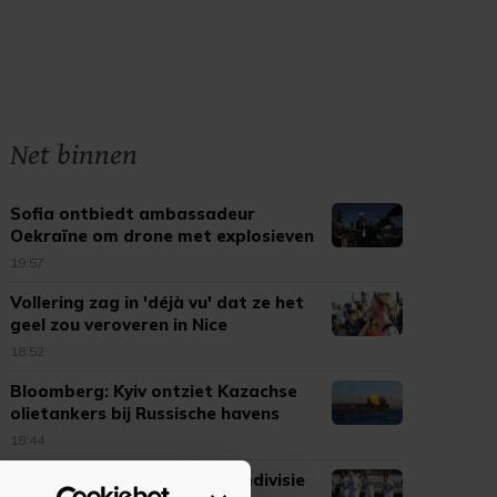
Net binnen
Sofia ontbiedt ambassadeur
Oekraïne om drone met explosieven
19:57
Vollering zag in 'déjà vu' dat ze het
geel zou veroveren in Nice
18:52
Bloomberg: Kyiv ontziet Kazachse
olietankers bij Russische havens
18:44
NEC maakt valse start in Eredivisie