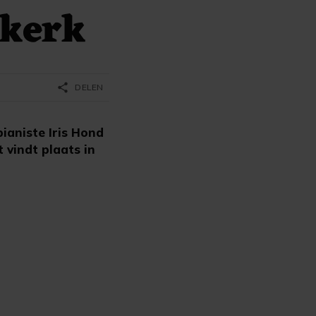
tkerk
share
DELEN
ianiste Iris Hond
vindt plaats in