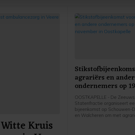
je gemaakte keuze altijd wijzigen of intrekken.
Stikstofbijeenkoms
agrariërs en ande
ondernemers op 1
november in Oostk
OOSTKAPELLE - De Zeeuws
Statenfractie organiseert e
bijeenkomst op Schouwen-D
en Walcheren om met agrari
Witte Kruis
andere (recreatie-)ondernem
gesprek te gaan over het Sti
2025. Dit plan presenteerde