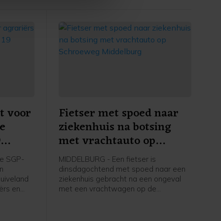
t voor
Fietser met spoed naar
re
ziekenhuis na botsing
9
met vrachtauto op
apelle
Schroeweg Middelburg
e SGP-
MIDDELBURG - Een fietser is
en
dinsdagochtend met spoed naar een
uiveland
ziekenhuis gebracht na een ongeval
ërs en
met een vrachtwagen op de
ers in
Schroeweg in Middelburg.
kstofplan
 de