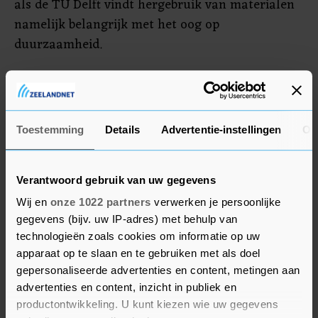
als de TU Delft vindt hergebruik van materialen
namelijk belangrijk met het oog op
duurzaamheid.
Voor Heijmans is het niet de eerste klus op een
universiteit. De onderneming werkt al aan de
Science Campus in Leiden en de TU in Eindhoven.
Toestemming
Details
Advertentie-instellingen
Ov
Na de aanleg van de nieuwbouw in Delft zal
Heijmans ook minimaal drie jaar het onderhoud
van het gebouw voor zijn rekening nemen.
Verantwoord gebruik van uw gegevens
Wij en
onze 1022 partners
verwerken je persoonlijke
gegevens (bijv. uw IP-adres) met behulp van
technologieën zoals cookies om informatie op uw
apparaat op te slaan en te gebruiken met als doel
gepersonaliseerde advertenties en content, metingen aan
advertenties en content, inzicht in publiek en
productontwikkeling. U kunt kiezen wie uw gegevens