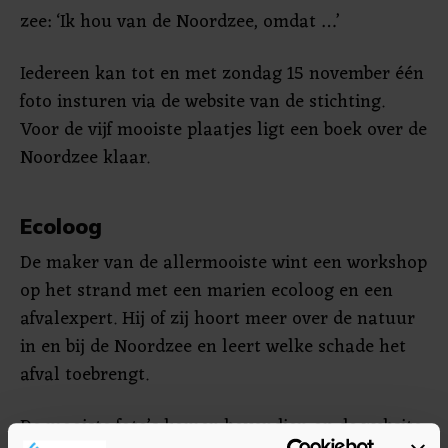
zee: ‘Ik hou van de Noordzee, omdat …’
Iedereen kan tot en met zondag 15 november één
foto insturen via de website van de stichting.
Voor de vijf mooiste plaatjes ligt een boek over de
Noordzee klaar.
Ecoloog
De maker van de allermooiste wint een workshop
op het strand met een marien ecoloog en een
afvalexpert. Hij of zij hoort meer over de natuur
in en bij de Noordzee en leert welke schade het
afval toebrengt.
De mooiste foto’s komen bovendien op de website