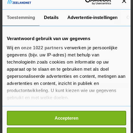
en in de nieuwsbrief van de stichting.
Toestemming
Details
Advertentie-instellingen
Ov
Verantwoord gebruik van uw gegevens
Wij en
onze 1022 partners
verwerken je persoonlijke
gegevens (bijv. uw IP-adres) met behulp van
technologieën zoals cookies om informatie op uw
apparaat op te slaan en te gebruiken met als doel
gepersonaliseerde advertenties en content, metingen aan
advertenties en content, inzicht in publiek en
productontwikkeling. U kunt kiezen wie uw gegevens
gebruikt en met welke doelen.
Als u het toestaat, willen we ook graag:
Accepteren
Informatie verzamelen over uw geografische
locatie, die tot een paar meter nauwkeurig kan zijn