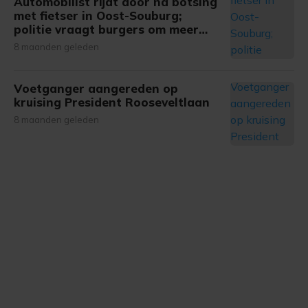
Automobilist rijdt door na botsing
met fietser in Oost-Souburg;
politie vraagt burgers om meer
informatie
8 maanden geleden
Voetganger aangereden op
kruising President Rooseveltlaan
8 maanden geleden