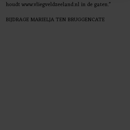
bezoek makkelijker en persoonlijker. Op
houdt www.vliegveldzeeland.nl in de gaten.”
onze cookiepagina kun je ons cookiebeleid bekijken en je
gemaakte keuze altijd wijzigen of intrekken.
BIJDRAGE MARIELJA TEN BRUGGENCATE