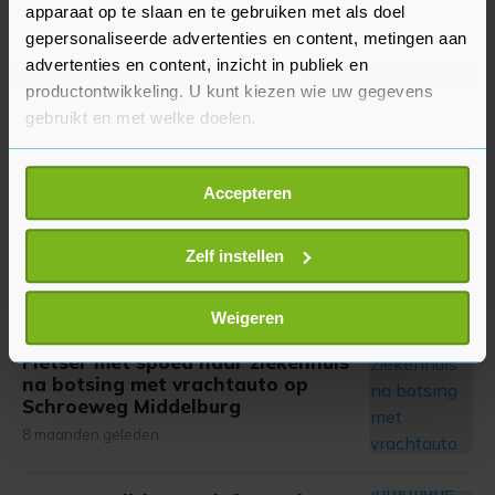
Meer uit Middelburg
apparaat op te slaan en te gebruiken met als doel
gepersonaliseerde advertenties en content, metingen aan
advertenties en content, inzicht in publiek en
Gemeente in gesprek met Witte
productontwikkeling. U kunt kiezen wie uw gegevens
Kruis over toekomst
gebruikt en met welke doelen.
ambulancezorg in Veere
8 maanden geleden
Als u het toestaat, willen we ook graag:
Accepteren
Informatie verzamelen over uw geografische
Stikstofbijeenkomst voor agrariërs
locatie, die tot een paar meter nauwkeurig kan zijn
en andere ondernemers op 19
Uw apparaat identificeren door het actief te
Zelf instellen
november in Oostkapelle
scannen op specifieke eigenschappen (fingerprinting)
8 maanden geleden
Lees meer over hoe uw persoonlijke gegevens worden
Weigeren
verwerkt en stel uw voorkeuren in het
detailgedeelte
in.
Fietser met spoed naar ziekenhuis
U kunt uw toestemming op elk moment wijzigen of
na botsing met vrachtauto op
intrekken in de Cookieverklaring.
Schroeweg Middelburg
8 maanden geleden
Met cookies werkt onze website beter en wordt jouw
bezoek makkelijker en persoonlijker. Op