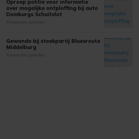
onze cookiepagina kun je ons cookiebeleid bekijken en je
Oproep politie voor informatie
over mogelijke ontploffing bij auto
gemaakte keuze altijd wijzigen of intrekken.
Domburgs Schuitvlot
8 maanden geleden
Gewonde bij steekpartij Bluesroute
Middelburg
8 maanden geleden