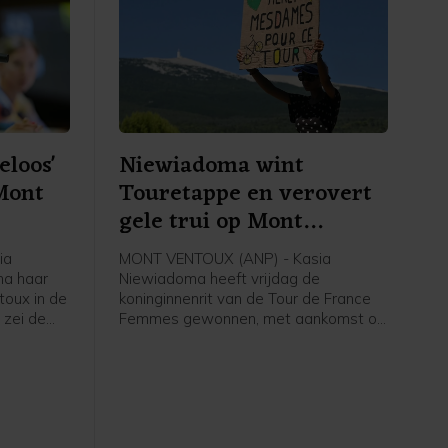
eloos'
Niewiadoma wint
Mont
Touretappe en verovert
gele trui op Mont
Ventoux
ia
MONT VENTOUX (ANP) - Kasia
na haar
Niewiadoma heeft vrijdag de
oux in de
koninginnenrit van de Tour de France
 zei de
Femmes gewonnen, met aankomst op
jdag na
de Mont Ventoux. De Poolse renster
van Canyon//Sram reed solo naar de
erste
overwinning op de bekende berg, ruim
nnares van
voor Demi Vollering. De Nederlandse
werd tweede op 1.16 minuut. De
Italiaanse Longo Borghini werd derde