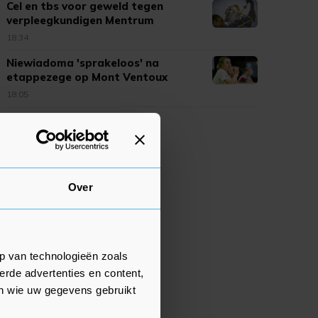
Cel en tbs voor geweld tegen
verpleegkundigen Mentrum
18:34
Niewiadoma 'sprakeloos' na
etappezege op Mont Ventoux
18:05
Over
p van technologieën zoals
erde advertenties en content,
en wie uw gegevens gebruikt