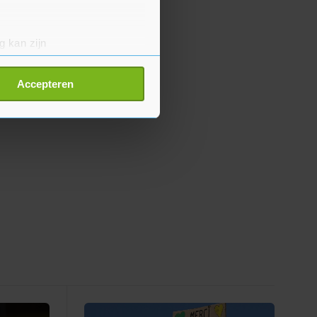
g kan zijn
erprinting)
t
detailgedeelte
in. U kunt uw
Accepteren
p onze cookiepagina kun je