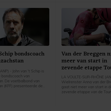
 Schip bondscoach
Van der Breggen n
azachstan
meer van start in
zevende etappe To
NP) - John van 't Schip is
e bondscoach van
LA VOULTE-SUR-RHÔNE (AN
n. De voetbalbond van
Wielrenster Anna van der B
n (KFF) presenteerde de
gaat niet meer van start in 
 Nederlandse oud-
zevende etappe van de Tour
nal en trainer vrijdag, zo
France Femmes. Haar ploeg
 bond op social media.
Protime meldt dat de 36-jari
de Tour verlaat en rust neem