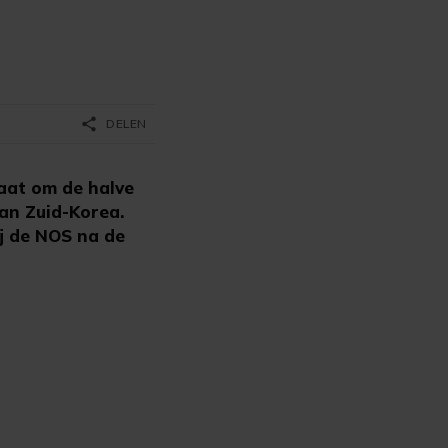
share
DELEN
aat om de halve
an Zuid-Korea.
ij de NOS na de