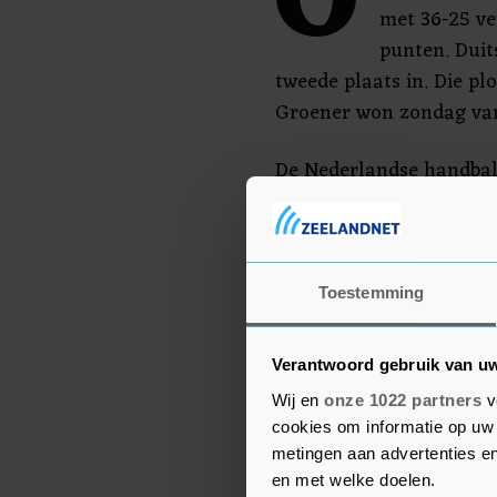
O
met 36-25 ve
punten. Duit
tweede plaats in. Die p
Groener won zondag van
De Nederlandse handba
van het al uitgeschakel
later op de dag het due
niet in een gelijkspel ei
telt namelijk eerst het
Toestemming
1 en 2 van de poule gaan
Verantwoord gebruik van u
Wij en
onze 1022 partners
v
cookies om informatie op uw 
metingen aan advertenties en
en met welke doelen.