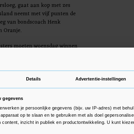
rsloeg, gaat aan kop met zes
sland neemt met vijf punten de
loeg van bondscoach Henk
 Oranje.
lsters moeten woensdag winnen
de Zuid-Korea en dan hopen dat
l tussen Noorwegen en Duitsland
ndigt. Bij een gelijk puntentotaal
 onderlinge resultaat. De nummers
Details
Advertentie-instellingen
 naar de halve finales.
w gegevens
erwerken je persoonlijke gegevens (bijv. uw IP-adres) met behul
apparaat op te slaan en te gebruiken met als doel gepersonalise
 content, inzicht in publiek en productontwikkeling. U kunt kiez