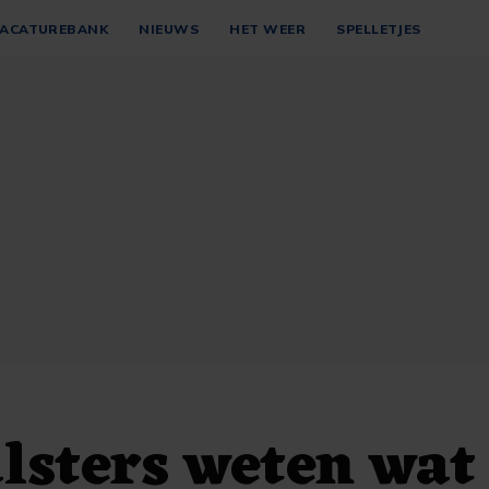
ACATUREBANK
NIEUWS
HET WEER
SPELLETJES
sters weten wat 