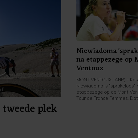
Niewiadoma 'sprak
na etappezege op 
Ventoux
MONT VENTOUX (ANP) - Kas
Niewiadoma is "sprakeloos" 
etappezege op de Mont Vent
Tour de France Femmes. Dat
a tweede plek
Poolse van Canyon//Sram vri
afloop van de etappe in het
flashinterview. Het was de e
etappezege voor de Tourwi
2024.