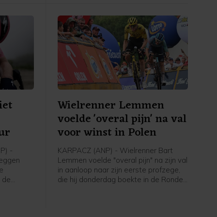
op 1.42.
iet
Wielrenner Lemmen
voelde 'overal pijn' na val
ur
voor winst in Polen
P) -
KARPACZ (ANP) - Wielrenner Bart
reggen
Lemmen voelde "overal pijn" na zijn val
de
in aanloop naar zijn eerste profzege,
 de
die hij donderdag boekte in de Ronde
 SD Worx-
van Polen. Dat heeft de Nederlander
ge renster
laten weten in een reactie via zijn
t.
ploeg Visma - Lease a Bike. De 30-