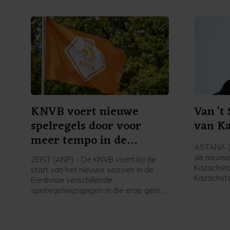
KNVB voert nieuwe
Van 't
spelregels door voor
van K
meer tempo in de
ASTANA (A
wedstrijd
de nieuw
ZEIST (ANP) - De KNVB voert bij de
Kazachsta
start van het nieuwe seizoen in de
Kazachsta
Eredivisie verschillende
62-jarige
spelregelwijzigingen in die erop gericht
internatio
zijn het tempo in de wedstrijden te
meldde de
verhogen. Het zijn aanpassingen in de
spelregels van de internationale