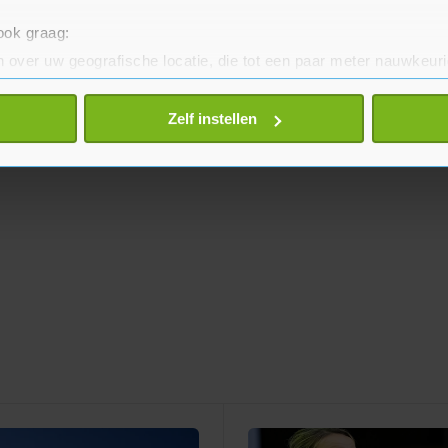
 ook graag:
 over uw geografische locatie, die tot een paar meter nauwkeuri
eren door het actief te scannen op specifieke eigenschappen (fing
onlijke gegevens worden verwerkt en stel uw voorkeuren in he
Zelf instellen
jzigen of intrekken in de Cookieverklaring.
te beter en wordt jouw bezoek makkelijker en persoonlijker. O
je gemaakte keuze altijd wijzigen of intrekken.