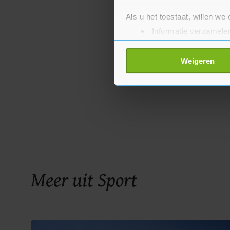
Als u het toestaat, willen we
Informatie verzamelen
Uw apparaat identific
Lees meer over hoe uw perso
Weigeren
toestemming op elk moment wi
Met cookies werkt onze websi
ons cookiebeleid bekijken en 
Meer uit Sport