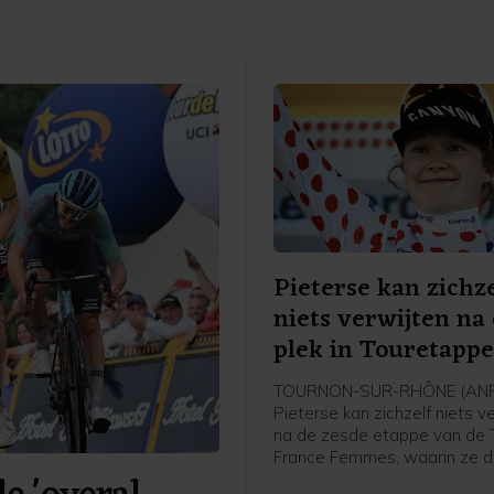
Pieterse kan zichze
niets verwijten na
plek in Touretapp
TOURNON-SUR-RHÔNE (ANP)
Pieterse kan zichzelf niets v
na de zesde etappe van de 
France Femmes, waarin ze 
werd achter winnares Kimbe