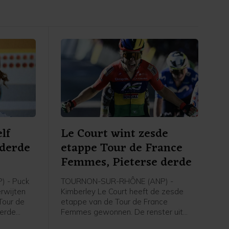
lf
Le Court wint zesde
 derde
etappe Tour de France
e
Femmes, Pieterse derde
 - Puck
TOURNON-SUR-RHÔNE (ANP) -
erwijten
Kimberley Le Court heeft de zesde
Tour de
etappe van de Tour de France
derde
Femmes gewonnen. De renster uit
rley Le
Mauritius van AG Insurance-Soudal