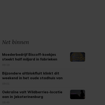
Net binnen
Moederbedrijf Biscoff-koekjes
steekt half miljard in fabrieken
09:19
Bijzondere altblokfluit klinkt dit
weekend in het oude stadhuis van
Tholen
09:01
Oekraïne valt Wildberries-locatie
aan in Jekaterinenburg
08:49