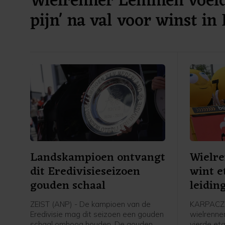
Wielrenner Lemmen voelde
pijn' na val voor winst in
Landskampioen ontvangt
Wielr
dit Eredivisieseizoen
wint e
gouden schaal
leidin
Polen
ZEIST (ANP) - De kampioen van de
KARPACZ 
Eredivisie mag dit seizoen een gouden
wielrenne
schaal omhoog houden. De gouden
vierde et