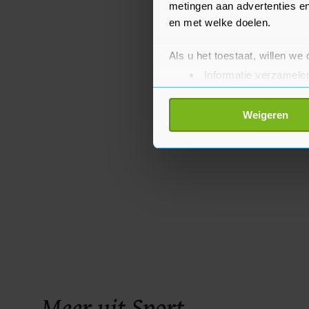
metingen aan advertenties en
en met welke doelen.
Als u het toestaat, willen we
Informatie verzamelen
Uw apparaat identific
Lees meer over hoe uw perso
Weigeren
toestemming op elk moment wi
Met cookies werkt onze websi
ons cookiebeleid bekijken en 
Meer uit Sport