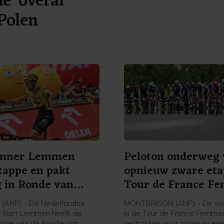
 'overal
Court en Cédrine Kerbaol. Da
 Polen
Nederlandse bolletjestruidra
afloop van de etappe tegen
enner Lemmen
Peloton onderweg 
tappe en pakt
opnieuw zware et
g in Ronde van
Tour de France F
(ANP) - De Nederlandse
MONTBRISON (ANP) - De wie
r Bart Lemmen heeft de
in de Tour de France Femmes
appe van de Ronde van
vertrokken voor opnieuw ee