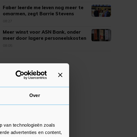
Faber leerde me leven nog meer te
omarmen, zegt Barrie Stevens
08:27
Meer winst voor ASN Bank, onder
meer door lagere personeelskosten
08:05
Over
p van technologieën zoals
erde advertenties en content,