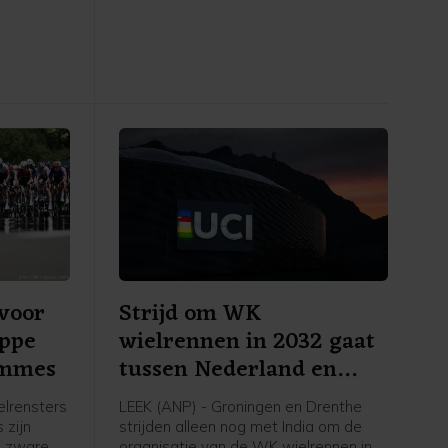
t zei de
was de beste in de heuvelachtige
agster na
etappe over 153,4 kilometer van
 de NOS.
Montbrison naar Tournon-sur-Rhône.
Cédrine Kerbaol uit Frankrijk werd
tweede, voor de Nederlandse
bolletjestruidraagster Puck Pieterse.
voor
Strijd om WK
appe
wielrennen in 2032 gaat
emmes
tussen Nederland en
India
lrensters
LEEK (ANP) - Groningen en Drenthe
 zijn
strijden alleen nog met India om de
n zware
organisatie van de WK wielrennen in