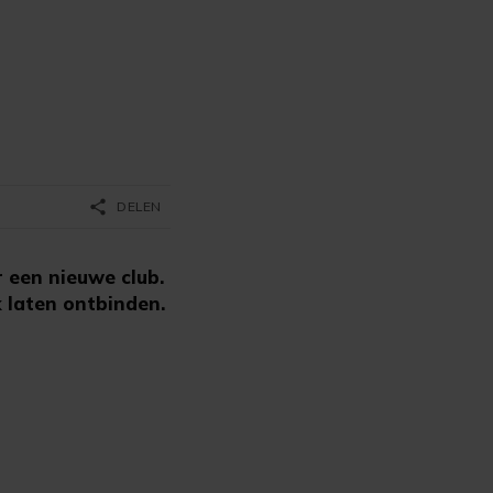
share
DELEN
 een nieuwe club.
k laten ontbinden.