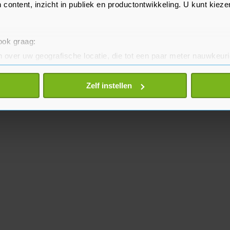
 content, inzicht in publiek en productontwikkeling. U kunt kiez
 ook graag:
 over uw geografische locatie, die tot een paar meter nauwkeuri
eren door het actief te scannen op specifieke eigenschappen (fing
onlijke gegevens worden verwerkt en stel uw voorkeuren in he
Zelf instellen
jzigen of intrekken in de Cookieverklaring.
te beter en wordt jouw bezoek makkelijker en persoonlijker. O
je gemaakte keuze altijd wijzigen of intrekken.