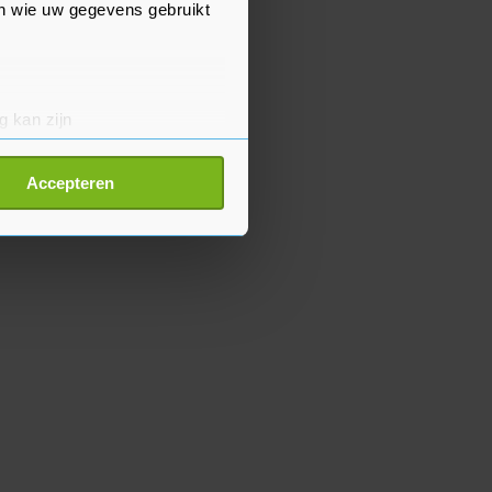
en wie uw gegevens gebruikt
g kan zijn
erprinting)
t
detailgedeelte
in. U kunt uw
Accepteren
p onze cookiepagina kun je