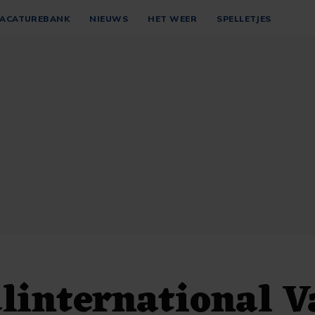
ACATUREBANK
NIEUWS
HET WEER
SPELLETJES
linternational V