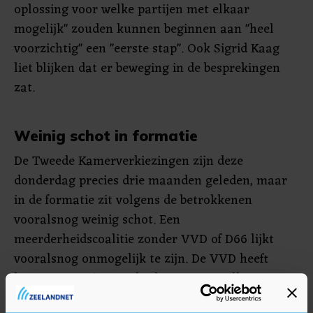
oplossing voor welke partijen met elkaar
mogelijk" zouden kunnen beginnen aan "heel
voorzichtig" een "eerste stap". Ook Sigrid Kaag
liet blijken dat er beweging in de besprekingen
zat.
Weinig schot in formatie
De Tweede Kamerverkiezingen zijn deze
donderdag precies drie maanden geleden, maar
in de formatie zit volgens de betrokkenen
vooralsnog weinig schot. Een
meerderheidscoalitie zonder VVD of D66 lijkt
vooralsnog onmogelijk te zijn. De VVD heeft
laten weten niet zonder het CDA te willen, en
D66 wil dat er progressieve partijen deelnemen.