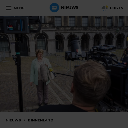
MENU
LOG IN
NIEUWS
/
BINNENLAND