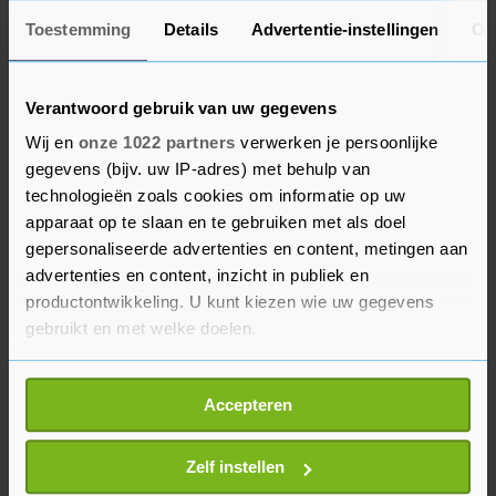
Voor een progressieve samenwerking wordt naar
Toestemming
Details
Advertentie-instellingen
Ov
de PvdA en GroenLinks gekeken, en die partijen
willen alleen samen in een coalitie. VVD en CDA
Verantwoord gebruik van uw gegevens
hebben daar tot nu toe steeds bezwaar tegen
Wij en
onze 1022 partners
verwerken je persoonlijke
gemaakt, hoewel de combinatie niet is
gegevens (bijv. uw IP-adres) met behulp van
uitgesloten. Die partijen zouden zelf liever met
technologieën zoals cookies om informatie op uw
de ChristenUnie samenwerken, maar dat ziet D66
apparaat op te slaan en te gebruiken met als doel
weer niet zitten.
gepersonaliseerde advertenties en content, metingen aan
advertenties en content, inzicht in publiek en
Combinaties met Volt en JA21, die onder anderen
productontwikkeling. U kunt kiezen wie uw gegevens
gebruikt en met welke doelen.
Rutte heeft genoemd, liggen politiek ingewikkeld
en hebben bovendien sinds het aangekondigde
Als u het toestaat, willen we ook graag:
vertrek van Pieter Omtzigt uit het CDA geen
Accepteren
Informatie verzamelen over uw geografische
meerderheid meer.
locatie, die tot een paar meter nauwkeurig kan zijn
Uw apparaat identificeren door het actief te
Zelf instellen
scannen op specifieke eigenschappen (fingerprinting)