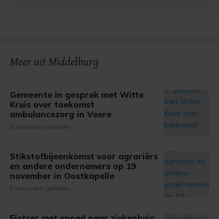
Met cookies werkt onze website beter en wordt jouw
bezoek makkelijker en persoonlijker. Op
onze cookiepagina kun je ons cookiebeleid bekijken en je
gemaakte keuze altijd wijzigen of intrekken.
Meer uit Middelburg
Gemeente in gesprek met Witte
Kruis over toekomst
ambulancezorg in Veere
8 maanden geleden
Stikstofbijeenkomst voor agrariërs
en andere ondernemers op 19
november in Oostkapelle
8 maanden geleden
Fietser met spoed naar ziekenhuis