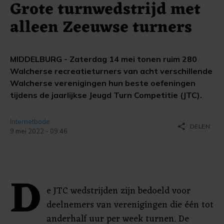
Grote turnwedstrijd met
alleen Zeeuwse turners
MIDDELBURG - Zaterdag 14 mei tonen ruim 280
Walcherse recreatieturners van acht verschillende
Walcherse verenigingen hun beste oefeningen
tijdens de jaarlijkse Jeugd Turn Competitie (JTC).
Internetbode
share
DELEN
9 mei 2022 - 09:46
D
e JTC wedstrijden zijn bedoeld voor
deelnemers van verenigingen die één tot
anderhalf uur per week turnen. De