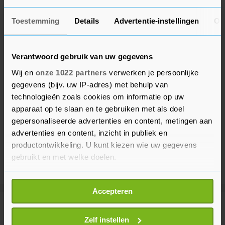
Toestemming
Details
Advertentie-instellingen
Ov
Verantwoord gebruik van uw gegevens
Wij en
onze 1022 partners
verwerken je persoonlijke
gegevens (bijv. uw IP-adres) met behulp van
technologieën zoals cookies om informatie op uw
apparaat op te slaan en te gebruiken met als doel
gepersonaliseerde advertenties en content, metingen aan
advertenties en content, inzicht in publiek en
productontwikkeling. U kunt kiezen wie uw gegevens
gebruikt en met welke doelen.
Als u het toestaat, willen we ook graag:
Accepteren
Informatie verzamelen over uw geografische
locatie, die tot een paar meter nauwkeurig kan zijn
Meer uit Sport
Uw apparaat identificeren door het actief te
Zelf instellen