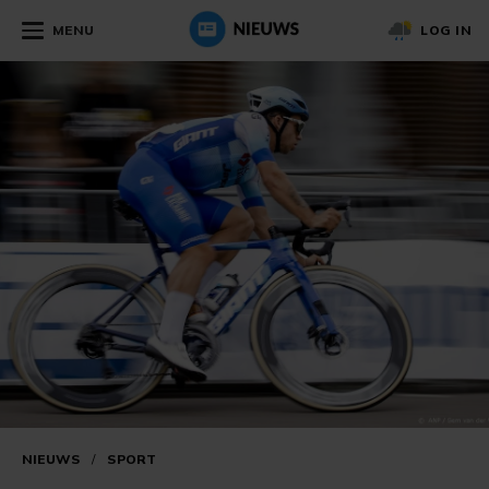
MENU
LOG IN
NIEUWS
/
SPORT