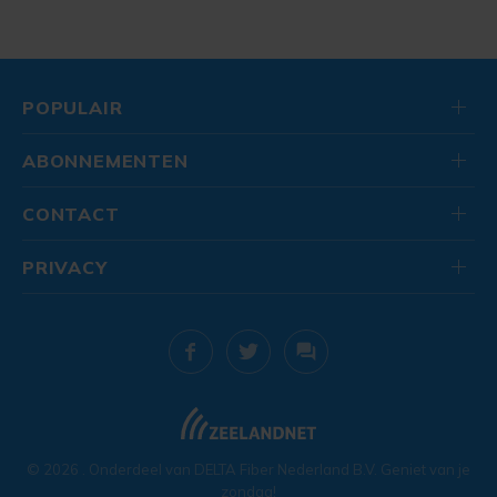
POPULAIR
ABONNEMENTEN
CONTACT
PRIVACY
© 2026
. Onderdeel van
DELTA Fiber Nederland B.V.
Geniet van je
zondag!