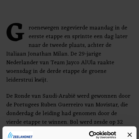
G
roenewegen zegevierde maandag in de
eerste etappe en sprintte een dag later
naar de tweede plaats, achter de
Italiaan Jonathan Milan. De 29-jarige
Nederlander van Team Jayco AlUla raakte
woensdag in de derde etappe de groene
leiderstrui kwijt.
De Ronde van Saudi-Arabië werd gewonnen door
de Portugees Ruben Guerreiro van Movistar, die
donderdag de leiding had genomen door de
vierde etappe te winnen. Bol werd zesde op 32
seconden.