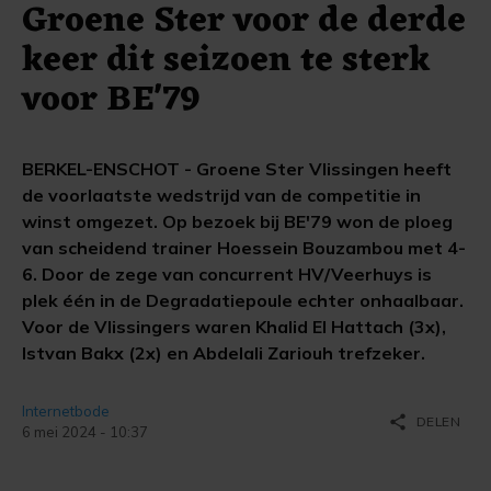
Groene Ster voor de derde
keer dit seizoen te sterk
voor BE'79
BERKEL-ENSCHOT - Groene Ster Vlissingen heeft
de voorlaatste wedstrijd van de competitie in
winst omgezet. Op bezoek bij BE'79 won de ploeg
van scheidend trainer Hoessein Bouzambou met 4-
6. Door de zege van concurrent HV/Veerhuys is
plek één in de Degradatiepoule echter onhaalbaar.
Voor de Vlissingers waren Khalid El Hattach (3x),
Istvan Bakx (2x) en Abdelali Zariouh trefzeker.
Internetbode
share
DELEN
6 mei 2024 - 10:37