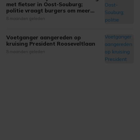
met fietser in Oost-Souburg;
gemaakte keuze altijd wijzigen of intrekken.
politie vraagt burgers om meer
informatie
8 maanden geleden
Voetganger aangereden op
kruising President Rooseveltlaan
8 maanden geleden