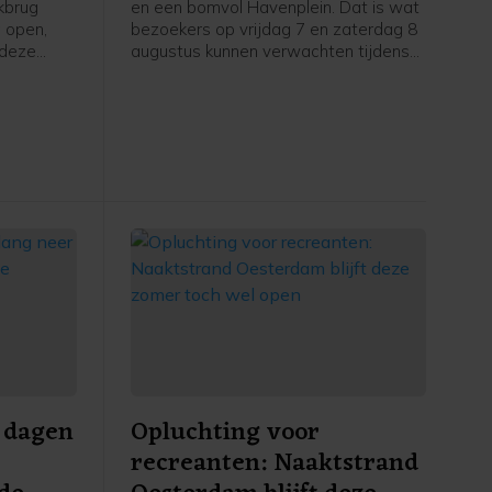
Annaland
kbrug
en een bomvol Havenplein. Dat is wat
g open,
bezoekers op vrijdag 7 en zaterdag 8
 deze
augustus kunnen verwachten tijdens
de vijfde editie van het Havenplein
t,
Festival. Het gratis feest valt
traditiegetrouw samen met de kermis
en jaarlijkse braderie en is inmiddels
weer over
uitgegroeid tot een vaste waarde op
Meteen
de evenementenkalender van Sint-
icht.
Annaland.
r dagen
Opluchting voor
recreanten: Naaktstrand