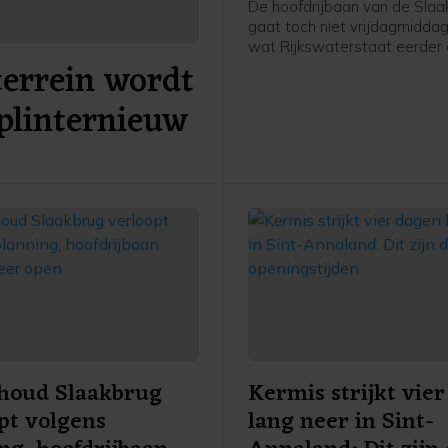
De hoofdrijbaan van de Slaa
gaat toch niet vrijdagmidda
wat Rijkswaterstaat eerder
terrein wordt
week wel had beloofd. De
werkzaamheden lopen iets ui
plinternieuw
waardoor het verkeer naar
verwachting pas vanaf
zaterdagochtend 06.00 uur 
de hoofdrijbaan kan rijden. 
daarna gaat de parallelweg d
houd Slaakbrug
Kermis strijkt vie
pt volgens
lang neer in Sint-