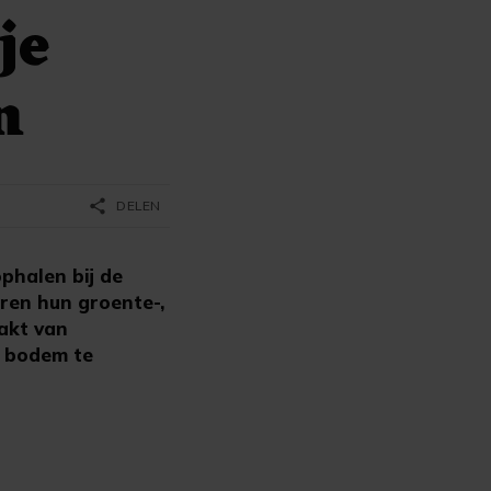
je
n
share
DELEN
phalen bij de
eren hun groente-,
aakt van
e bodem te