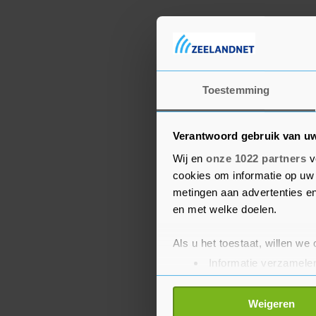
Toestemming
Verantwoord gebruik van u
Wij en
onze 1022 partners
v
cookies om informatie op uw 
metingen aan advertenties en
en met welke doelen.
Als u het toestaat, willen we
Informatie verzamelen
Uw apparaat identific
Lees meer over hoe uw perso
Weigeren
toestemming op elk moment wi