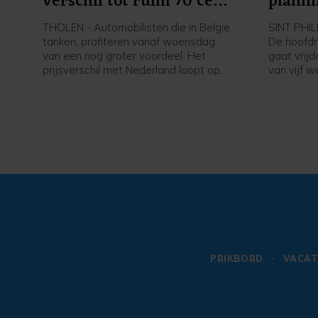
verschil tot ruim 70 cent
planni
per liter
vrijda
THOLEN - Automobilisten die in België
SINT PHI
tanken, profiteren vanaf woensdag
De hoofdr
van een nog groter voordeel. Het
gaat vrij
prijsverschil met Nederland loopt op
van vijf 
tot ruim 70 cent per liter benzine.
Rijkswate
werkzaam
is het ond
PRIKBORD
VACAT