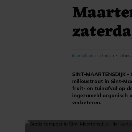
Maarten
zaterda
Internetbode
in Tholen
28 maa
•
SINT-MAARTENSDIJK - I
milieustraat in Sint-Ma
fruit- en tuinafval op 
ingezameld organisch a
verbeteren.