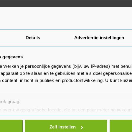
Details
Advertentie-instellingen
w gegevens
erwerken je persoonlijke gegevens (bijv. uw IP-adres) met behul
apparaat op te slaan en te gebruiken met als doel gepersonalise
 content, inzicht in publiek en productontwikkeling. U kunt kiez
 ook graag:
 over uw geografische locatie, die tot een paar meter nauwkeuri
eren door het actief te scannen op specifieke eigenschappen (fing
onlijke gegevens worden verwerkt en stel uw voorkeuren in he
Zelf instellen
jzigen of intrekken in de Cookieverklaring.