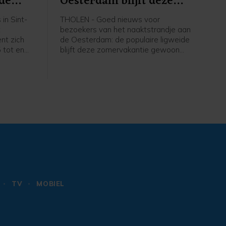
 de
Oesterdam blijft deze
zomer toch wel open
in Sint-
THOLEN - Goed nieuws voor
t
bezoekers van het naaktstrandje aan
nt zich
de Oesterdam: de populaire ligweide
 tot en
blijft deze zomervakantie gewoon
aat het
open. Eerder leek het erop dat het
vier
strandje wekenlang afgesloten zou
 een
zijn vanwege de bouw van een
spelletjes
pilothal op de Bergse Diepsluis, maar
dat blijkt nu toch niet nodig.
TV
MOBIEL