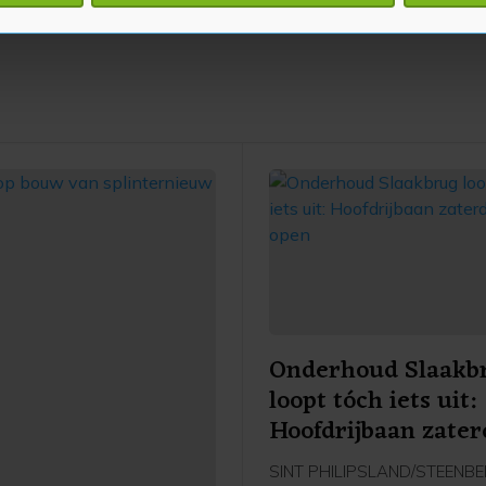
te beter en wordt jouw bezoek makkelijker en persoonlijker. O
je gemaakte keuze altijd wijzigen of intrekken.
Onderhoud Slaakb
loopt tóch iets uit:
Hoofdrijbaan zate
pas open
SINT PHILIPSLAND/STEENBE