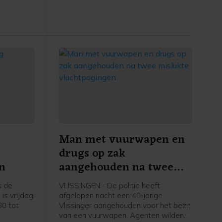
gen en
an koop
sector.
Man met vuurwapen en
drugs op zak
n
aangehouden na twee
mislukte vluchtpogingen
s de
VLISSINGEN - De politie heeft
is vrijdag
afgelopen nacht een 40-jarige
30 tot
Vlissinger aangehouden voor het bezit
van een vuurwapen. Agenten wilden