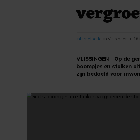
vergroe
Internetbode
in Vlissingen
16 
•
VLISSINGEN - Op de ge
boompjes en stuiken ui
zijn bedoeld voor inwo