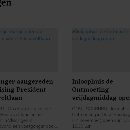
gen
grondgebonden stadswonin
appartementen in een mix v
en huurwoningen in de vrije 
anger aangereden
Inloophuis de
ising President
Ontmoeting
eltlaan
vrijdagmiddag ope
N - Op de kruising van de
OOST-SOUBURG - Inloophui
 Rooseveltlaan en de
Ontmoeting in Oost-Souburg 
n in Vlissingen is
(14 november) open van 13.
vond een voetganger door
16.30 uur.