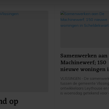
je gemaakte keuze altijd wijzigen of intrekken.
Samenwerken aan
Machinewerf; 150
nieuwe woningen 
Scheldekwartier
VLISSINGEN - De samenwerk
tussen de gemeente Vlissin
ontwikkelaars Leythouse en 
is woensdag getekend voor
nd op
ontwikkeling van De Machin
het Scheldekwartier in Vlissi
project bestaat uit circa hond