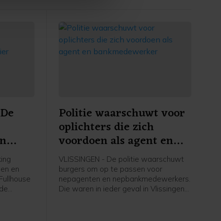
 De
Politie waarschuwt voor
oplichters die zich
in
voordoen als agent en
bankmedewerker
ing
VLISSINGEN - De politie waarschuwt
gen en
burgers om op te passen voor
Fullhouse
nepagenten en nepbankmedewerkers.
 de
Die waren in ieder geval in Vlissingen
ewerf op
en omgeving actief.
ngen. Dit
erdvijftig