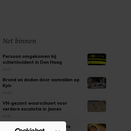
Net binnen
Persoon omgekomen bij
schietincident in Den Haag
04:07
Brand en doden door aanvallen op
Kyiv
04:04
VN-gezant waarschuwt voor
verdere escalatie in Jemen
03:57
Drone ingezet om hotspots te