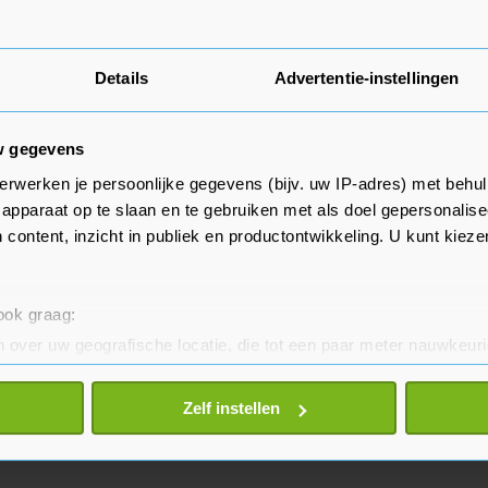
Details
Advertentie-instellingen
w gegevens
erwerken je persoonlijke gegevens (bijv. uw IP-adres) met behul
apparaat op te slaan en te gebruiken met als doel gepersonalise
 content, inzicht in publiek en productontwikkeling. U kunt kiez
 ook graag:
 over uw geografische locatie, die tot een paar meter nauwkeuri
eren door het actief te scannen op specifieke eigenschappen (fing
onlijke gegevens worden verwerkt en stel uw voorkeuren in he
Zelf instellen
jzigen of intrekken in de Cookieverklaring.
te beter en wordt jouw bezoek makkelijker en persoonlijker. O