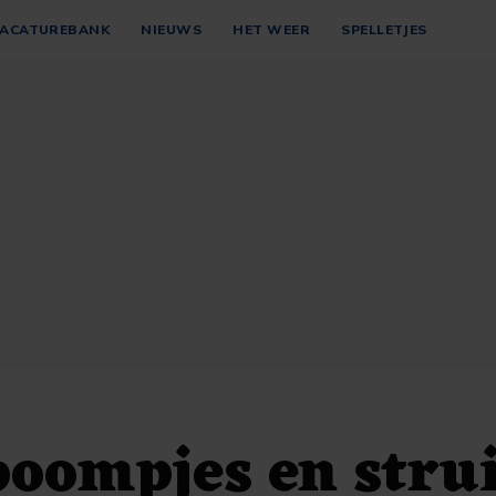
ACATUREBANK
NIEUWS
HET WEER
SPELLETJES
boompjes en stru