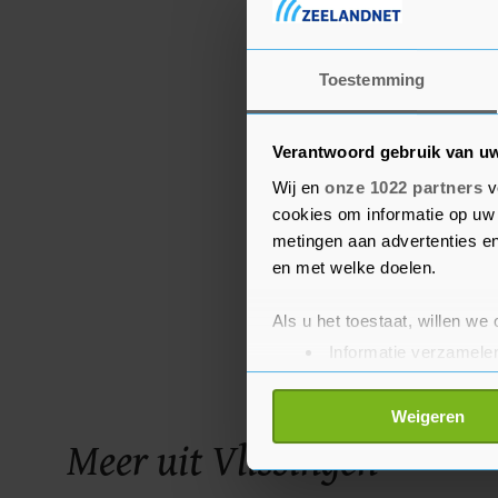
Toestemming
Verantwoord gebruik van u
Wij en
onze 1022 partners
v
cookies om informatie op uw 
metingen aan advertenties en
en met welke doelen.
Als u het toestaat, willen we
Informatie verzamelen
Uw apparaat identific
Lees meer over hoe uw perso
Weigeren
toestemming op elk moment wi
Meer uit Vlissingen
Met cookies werkt onze websi