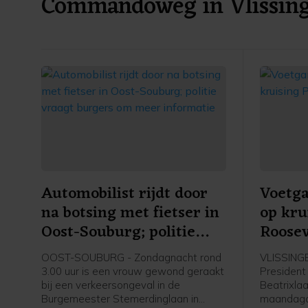
Commandoweg in Vlissin
Automobilist rijdt door
Voetg
na botsing met fietser in
op kru
Oost-Souburg; politie
Roosev
vraagt burgers om meer
OOST-SOUBURG - Zondagnacht rond
VLISSINGE
informatie
3.00 uur is een vrouw gewond geraakt
President
bij een verkeersongeval in de
Beatrixlaa
Burgemeester Stemerdinglaan in
maandaga