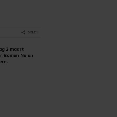
share
DELEN
ag 2 maart
er Bomen Nu en
ere.