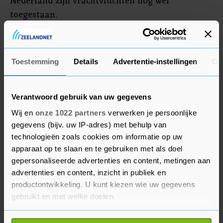
Nederland zijn vrachtvluchten nog wel
toegestaan.
Vooralsnog zijn er vooral gevallen van de variant
vastgesteld in het Verenigd Koninkrijk.
Toestemming
Details
Advertentie-instellingen
Ov
Nederland kent één geval.
Verantwoord gebruik van uw gegevens
Wij en
onze 1022 partners
verwerken je persoonlijke
gegevens (bijv. uw IP-adres) met behulp van
technologieën zoals cookies om informatie op uw
apparaat op te slaan en te gebruiken met als doel
gepersonaliseerde advertenties en content, metingen aan
advertenties en content, inzicht in publiek en
productontwikkeling. U kunt kiezen wie uw gegevens
gebruikt en met welke doelen.
Als u het toestaat, willen we ook graag: