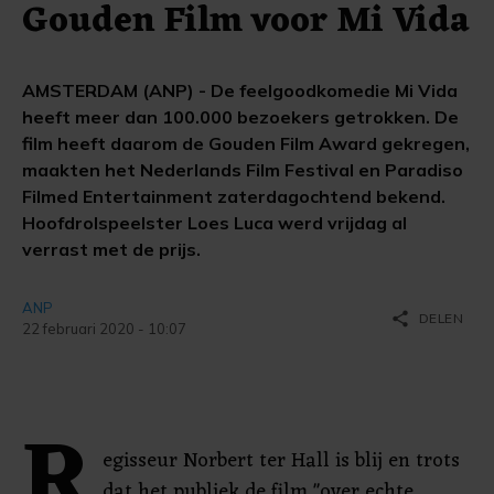
Gouden Film voor Mi Vida
AMSTERDAM (ANP) - De feelgoodkomedie Mi Vida
heeft meer dan 100.000 bezoekers getrokken. De
film heeft daarom de Gouden Film Award gekregen,
maakten het Nederlands Film Festival en Paradiso
Filmed Entertainment zaterdagochtend bekend.
Hoofdrolspeelster Loes Luca werd vrijdag al
verrast met de prijs.
ANP
share
DELEN
22 februari 2020 - 10:07
R
egisseur Norbert ter Hall is blij en trots
dat het publiek de film "over echte