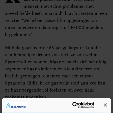
mensen met echte problemen met
zoveel liefde heeft omarmd", laat hij weten in een
reactie. "We hebben deze film opgedragen aan
onze moeders en daar zijn nu 100.000 moeders
bij gekomen."
Mi Vida gaat over de 65-jarige kapster Lou die
een heimelijke droom koestert: ze zou wel in
Spanje willen wonen. Maar ze voelt zich schuldig
tegenover haar kinderen en kleinkinderen en
besluit genoegen te nemen met een cursus
Spaans in Cádiz. In de gastvrije stad aan zee kan
ze haar zorgende rol loslaten en over haar
toekomst nadenken.