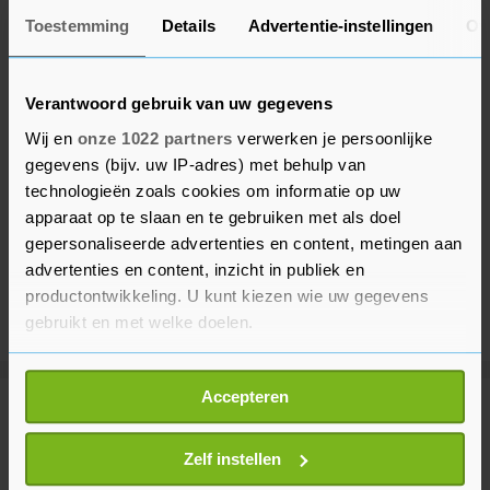
Toestemming
Details
Advertentie-instellingen
Ov
Verantwoord gebruik van uw gegevens
Wij en
onze 1022 partners
verwerken je persoonlijke
gegevens (bijv. uw IP-adres) met behulp van
technologieën zoals cookies om informatie op uw
apparaat op te slaan en te gebruiken met als doel
gepersonaliseerde advertenties en content, metingen aan
advertenties en content, inzicht in publiek en
productontwikkeling. U kunt kiezen wie uw gegevens
gebruikt en met welke doelen.
Als u het toestaat, willen we ook graag:
Accepteren
Informatie verzamelen over uw geografische
Meer uit Entertainment
locatie, die tot een paar meter nauwkeurig kan zijn
Uw apparaat identificeren door het actief te
Zelf instellen
scannen op specifieke eigenschappen (fingerprinting)