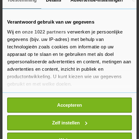
Verantwoord gebruik van uw gegevens
Wij en
onze 1022 partners
verwerken je persoonlijke
gegevens (bijv. uw IP-adres) met behulp van
technologieën zoals cookies om informatie op uw
apparaat op te slaan en te gebruiken met als doel
gepersonaliseerde advertenties en content, metingen aan
advertenties en content, inzicht in publiek en
productontwikkeling. U kunt kiezen wie uw gegevens
gebruikt en met welke doelen.
Als u het toestaat, willen we ook graag:
Meer uit Voetbal
Accepteren
Informatie verzamelen over uw geografische
locatie, die tot een paar meter nauwkeurig kan zijn
Uw apparaat identificeren door het actief te
Zelf instellen
FIFA veroordeelt pogingen
scannen op specifieke eigenschappen (fingerprinting)
Infantino te 'ondermijnen'
Lees meer over hoe uw persoonlijke gegevens worden