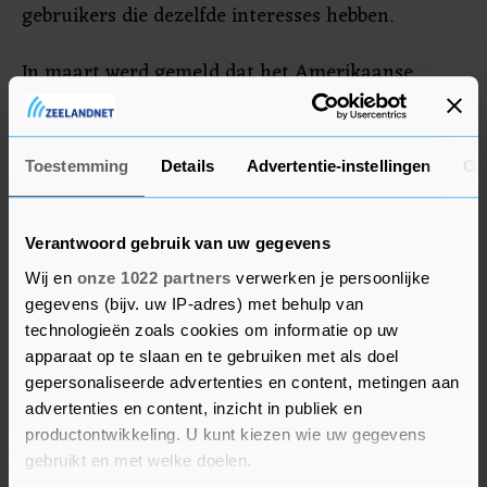
gebruikers die dezelfde interesses hebben.
In maart werd gemeld dat het Amerikaanse
ministerie van Justitie zich zorgen maakt over
het voornemen van Google om tracking cookies
te blokkeren omdat het bedrijf daarmee rivalen
Toestemming
Details
Advertentie-instellingen
Ov
op de advertentiemarkt kan hinderen. De Britse
mededingingswaakhond heeft onderzoek gedaan
Verantwoord gebruik van uw gegevens
naar de geplande veranderingen en houdt
Wij en
onze 1022 partners
verwerken je persoonlijke
toezicht op de zaak.
gegevens (bijv. uw IP-adres) met behulp van
technologieën zoals cookies om informatie op uw
Kritiek op cookies
apparaat op te slaan en te gebruiken met als doel
gepersonaliseerde advertenties en content, metingen aan
Technologiebedrijven zoals Google worden al
advertenties en content, inzicht in publiek en
jarenlang bekritiseerd vanwege het gebruik van
productontwikkeling. U kunt kiezen wie uw gegevens
de cookies om zorgen over privacy. De
gebruikt en met welke doelen.