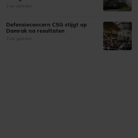
2 uur geleden
Defensieconcern CSG stijgt op
Damrak na resultaten
2 uur geleden