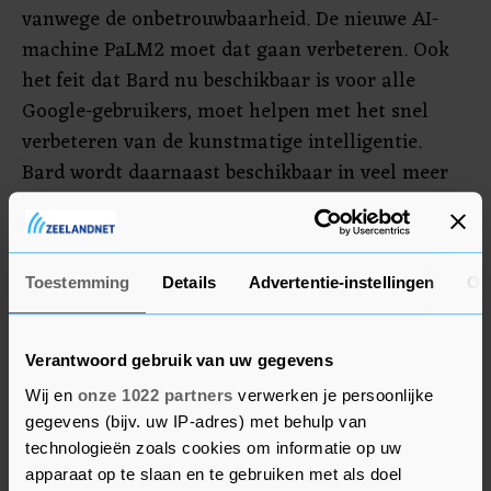
vanwege de onbetrouwbaarheid. De nieuwe AI-
machine PaLM2 moet dat gaan verbeteren. Ook
het feit dat Bard nu beschikbaar is voor alle
Google-gebruikers, moet helpen met het snel
verbeteren van de kunstmatige intelligentie.
Bard wordt daarnaast beschikbaar in veel meer
landen en talen.
Google liet ook weten te beseffen dat
Toestemming
Details
Advertentie-instellingen
Ov
kunstmatige intelligentie tot misinformatie kan
leiden. Foto's die met AI gemaakt of aangepast
zijn krijgen metadata waarin dat duidelijk staat.
Verantwoord gebruik van uw gegevens
Ook gewone foto's hebben dergelijke informatie,
Wij en
onze 1022 partners
verwerken je persoonlijke
maar de gemiddelde internetgebruiker bekijkt die
gegevens (bijv. uw IP-adres) met behulp van
nooit.
technologieën zoals cookies om informatie op uw
apparaat op te slaan en te gebruiken met als doel