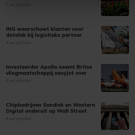
intrekken in de Cookieverklaring.
2 uur geleden
Met cookies werkt onze website beter en wordt jouw
bezoek makkelijker en persoonlijker. Op
ING waarschuwt klanten voor
onze cookiepagina kun je ons cookiebeleid bekijken en je
datalek bij logistieke partner
gemaakte keuze altijd wijzigen of intrekken.
4 uur geleden
Investeerder Apollo neemt Britse
vliegmaatschappij easyJet over
4 uur geleden
Chipbedrijven Sandisk en Western
Digital onderuit op Wall Street
4 uur geleden