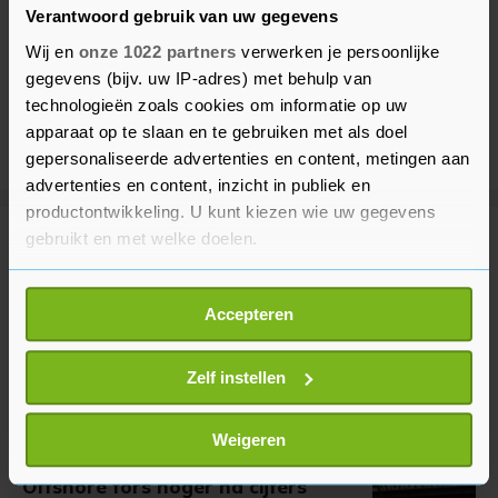
Verantwoord gebruik van uw gegevens
Wij en
onze 1022 partners
verwerken je persoonlijke
gegevens (bijv. uw IP-adres) met behulp van
technologieën zoals cookies om informatie op uw
apparaat op te slaan en te gebruiken met als doel
gepersonaliseerde advertenties en content, metingen aan
advertenties en content, inzicht in publiek en
productontwikkeling. U kunt kiezen wie uw gegevens
gebruikt en met welke doelen.
Meer uit Financieel
Als u het toestaat, willen we ook graag:
Accepteren
FNV bezorgd om werknemers na
Informatie verzamelen over uw geografische
uitstel van betaling Babboe-
locatie, die tot een paar meter nauwkeurig kan zijn
moeder
Uw apparaat identificeren door het actief te
Zelf instellen
2 uur geleden
scannen op specifieke eigenschappen (fingerprinting)
Lees meer over hoe uw persoonlijke gegevens worden
Weigeren
verwerkt en stel uw voorkeuren in het
detailgedeelte
in.
Plusje voor AEX-index, SBM
Offshore fors hoger na cijfers
U kunt uw toestemming op elk moment wijzigen of