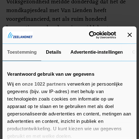
Volksgezondheid meldde donderdag dat het de
mondkapjesdeal met Van Lienden heeft
voorgefinancierd, net als ruim honderd
leveranties van beschermingsmiddelen tegen
corona door andere bedrijven.
De Tweede Kamer laakt zijn handelwijze. Maar
Toestemming
Details
Advertentie-instellingen
Ov
volgens Tamara van Ark (Medische Zorg) is alles
volgens de regels gegaan.
Verantwoord gebruik van uw gegevens
Wij en
onze 1022 partners
verwerken je persoonlijke
gegevens (bijv. uw IP-adres) met behulp van
technologieën zoals cookies om informatie op uw
apparaat op te slaan en te gebruiken met als doel
gepersonaliseerde advertenties en content, metingen aan
advertenties en content, inzicht in publiek en
productontwikkeling. U kunt kiezen wie uw gegevens
gebruikt en met welke doelen.