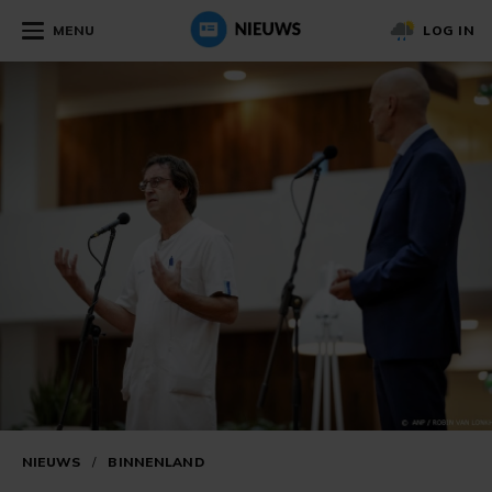
MENU
LOG IN
NIEUWS
/
BINNENLAND