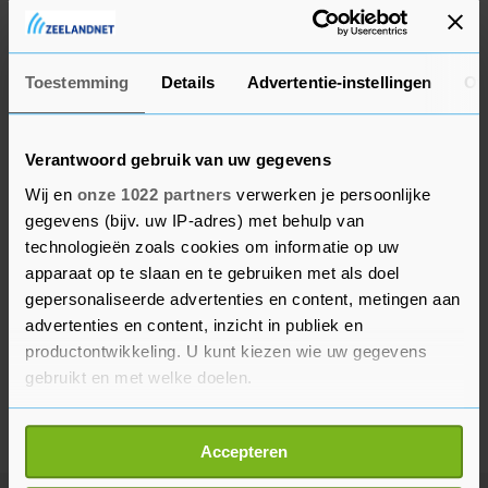
De rechtbank oordeelde dat het om marketing
ging waarvoor toestemming nodig was.
Toestemming
Details
Advertentie-instellingen
Ov
Verantwoord gebruik van uw gegevens
Wij en
onze 1022 partners
verwerken je persoonlijke
gegevens (bijv. uw IP-adres) met behulp van
technologieën zoals cookies om informatie op uw
apparaat op te slaan en te gebruiken met als doel
gepersonaliseerde advertenties en content, metingen aan
advertenties en content, inzicht in publiek en
productontwikkeling. U kunt kiezen wie uw gegevens
gebruikt en met welke doelen.
Als u het toestaat, willen we ook graag:
Accepteren
Informatie verzamelen over uw geografische
locatie, die tot een paar meter nauwkeurig kan zijn