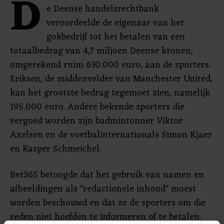
D
e Deense handelsrechtbank
veroordeelde de eigenaar van het
gokbedrijf tot het betalen van een
totaalbedrag van 4,7 miljoen Deense kronen,
omgerekend ruim 630.000 euro, aan de sporters.
Eriksen, de middenvelder van Manchester United,
kan het grootste bedrag tegemoet zien, namelijk
195.000 euro. Andere bekende sporters die
vergoed worden zijn badmintonner Viktor
Axelsen en de voetbalinternationals Simon Kjaer
en Kasper Schmeichel.
Bet365 betoogde dat het gebruik van namen en
afbeeldingen als "redactionele inhoud" moest
worden beschouwd en dat ze de sporters om die
reden niet hoefden te informeren of te betalen.