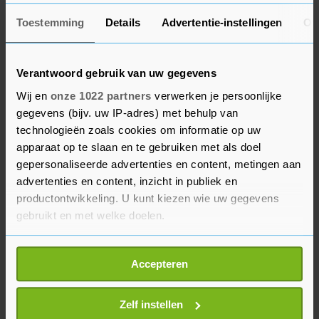
Winkel, SMWO en Gors. Bij die laatste organisatie
Toestemming
Details
Advertentie-instellingen
Ov
begeleidt ze cliënten tijdens het zwemmen.
Verantwoord gebruik van uw gegevens
Scouting
Wij en
onze 1022 partners
verwerken je persoonlijke
Yvonne Verbeek is sinds vrijdag Ridder in de Orde
gegevens (bijv. uw IP-adres) met behulp van
van Oranje-Nassau. Ze is sinds 1970 actief bij
technologieën zoals cookies om informatie op uw
Scouting Sluis en Scouting Bernadette. Ook is ze
apparaat op te slaan en te gebruiken met als doel
gepersonaliseerde advertenties en content, metingen aan
ambassadeur en bestuurscoach van
advertenties en content, inzicht in publiek en
regioscouiting Zeeland en begeleider van de
productontwikkeling. U kunt kiezen wie uw gegevens
Zeeuwse scouts tijdens de nationale
gebruikt en met welke doelen.
Dodenherdenking op de Dam in Amsterdam.
Verder zet ze zich in of heeft zich ingezet voor
Als u het toestaat, willen we ook graag:
Accepteren
Rode Kruis Noordwest-Beveland, de Welkom
Informatie verzamelen over uw geografische
Winkel en de EHBO. Tot slot is ze vrijwilliger,
locatie, die tot een paar meter nauwkeurig kan zijn
Uw apparaat identificeren door het actief te
Zelf instellen
trainer en coach bij zwem- en poloclub De Ganze.