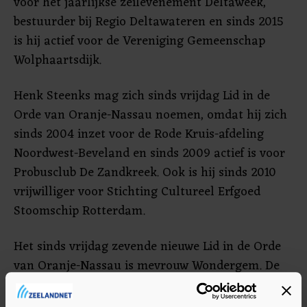
voor het jaarlijkse zeilevenement Deltaweek,
bestuurder bij Regio Deltawateren en sinds 2015
is hij actief voor de Vereniging Gemeenschap
Wolphaartsdijk.
Henk Steenks mag zich sinds vrijdag Lid in de
Orde van Oranje-Nassau noemen, omdat hij zich
sinds 2004 inzet voor de Rode Kruis-afdeling
Noordwest-Beveland en sinds 2009 actief is voor
Probusclub De Zandkreek. Ook is hij sinds 2010
vrijwilliger voor Stichting Cultureel Erfgoed
Stoomschip Rotterdam.
Het sinds vrijdag zevende nieuwe Lid in de Orde
van Oranje-Nassau is mevrouw Wondergem. De
organisaties waarvoor zij actief is (geweest) zijn
Rode Kruis Noordwest-Bevelend, de Welkom