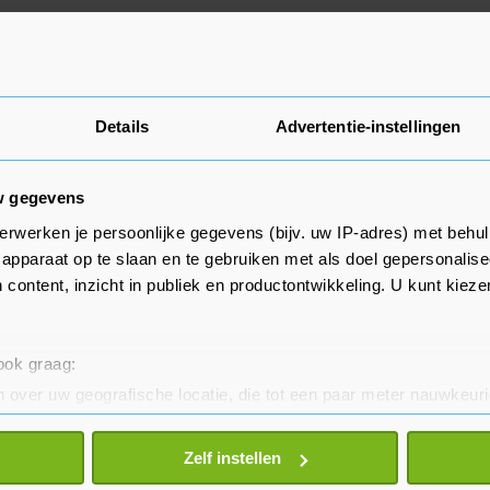
Details
Advertentie-instellingen
w gegevens
erwerken je persoonlijke gegevens (bijv. uw IP-adres) met behul
apparaat op te slaan en te gebruiken met als doel gepersonalise
 content, inzicht in publiek en productontwikkeling. U kunt kiez
 ook graag:
 over uw geografische locatie, die tot een paar meter nauwkeuri
eren door het actief te scannen op specifieke eigenschappen (fing
onlijke gegevens worden verwerkt en stel uw voorkeuren in he
Zelf instellen
jzigen of intrekken in de Cookieverklaring.