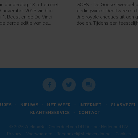
n donderdag 13 tot en met
GOES - De Goese tweedeh
 november 2025 vindt in
kledingwinkel Deeltwee reik
r 't Beest en de Da Vinci
drie royale cheques uit aan
de derde editie van de
doelen. Tijdens een feestelij
mdagen plaats. Dit jaar staat
bijeenkomst in de winkel aa
traal. Het filmweekend biedt
Gasthuisstraat ontvangen dr
rieerd programma met
stichtingen elk een bedrag 
 en Europese films, lezingen,
liefst 30.000 euro.
s en live muziek.
URES
NIEUWS
HET WEER
INTERNET
GLASVEZEL
KLANTENSERVICE
CONTACT
© 2026
ZeelandNet
. Onderdeel van
DELTA Fiber Nederland B.V.
Privacy
Voorwaarden
Toegankelijksheidverklaring
Cookies