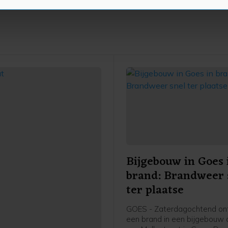
te beter en wordt jouw bezoek makkelijker en persoonlijker. O
je gemaakte keuze altijd wijzigen of intrekken.
Bijgebouw in Goes 
brand: Brandweer 
ter plaatse
GOES - Zaterdagochtend on
een brand in een bijgebouw a