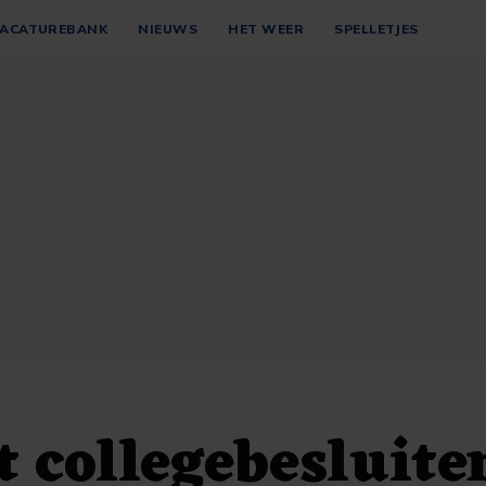
ACATUREBANK
NIEUWS
HET WEER
SPELLETJES
t collegebesluite