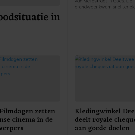
van Mellestraat in Goes. De
brandweer kwam snel ter pl
odsituatie in
heeft de brand geblust.
Filmdagen zetten
Kledingwinkel Dee
anse cinema in de
deelt royale chequ
werpers
aan goede doelen