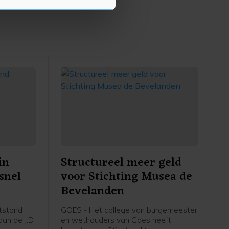
p onze cookiepagina kun je
in
Structureel meer geld
snel
voor Stichting Musea de
Bevelanden
tstond
GOES - Het college van burgemeester
an de J.D.
en wethouders van Goes heeft