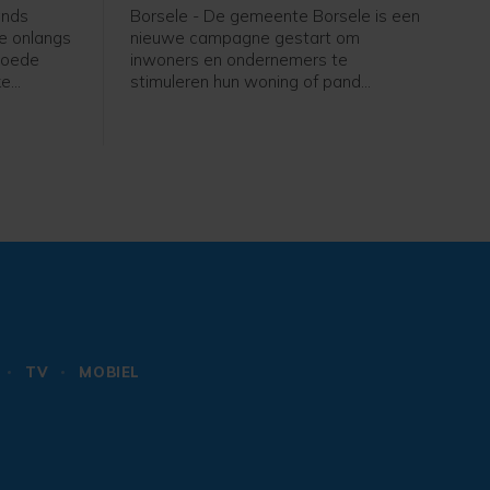
ands
Borsele - De gemeente Borsele is een
te onlangs
nieuwe campagne gestart om
 goede
inwoners en ondernemers te
ke
stimuleren hun woning of pand
n de
energiezuiniger te maken. Onder de
ie
noemer 'Zuunig Borsele' komt de
van maar
gemeente met vier subsidieregelingen
en extra financiële steun bovenop
bestaande programma's. Daarmee wil
Borsele inwoners helpen bij het
isoleren en verduurzamen van hun
woningen, met als doel een
comfortabeler en energiezuiniger
leefklimaat in de hele gemeente.
TV
MOBIEL