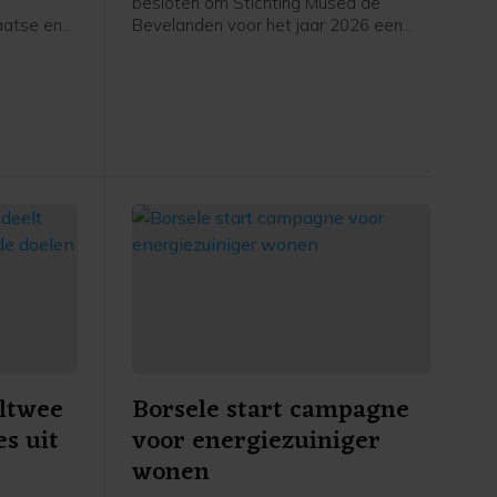
besloten om Stichting Musea de
aatse en
Bevelanden voor het jaar 2026 een
structurele subsidie van 273.502 euro
toe te kennen. Daarnaast wordt de
subsidie over 2024 vastgesteld op
263.236 euro, met een aanvullende
incidentele bijdrage van 17.500 euro.
ltwee
Borsele start campagne
es uit
voor energiezuiniger
wonen