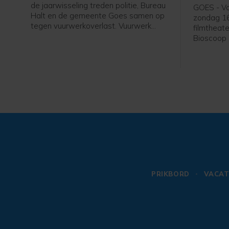
de jaarwisseling treden politie, Bureau
GOES - Va
Halt en de gemeente Goes samen op
zondag 16
tegen vuurwerkoverlast. Vuurwerk
filmtheate
mag je afsteken tijdens de
Bioscoop 
jaarwisseling tussen 18:00 uur en
Goese Fil
02:00 uur Het afsteken van vuurwerk
Italië cen
buiten deze tijden is verboden.
een geva
Italiaanse
kinderfilm
PRIKBORD
VACAT