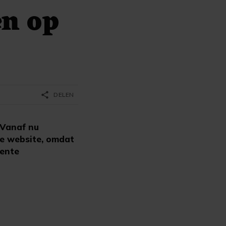
en op
share
DELEN
'Vanaf nu
ke website, omdat
eente