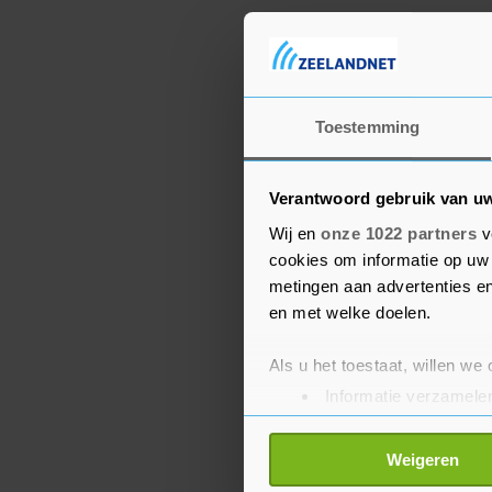
Toestemming
Verantwoord gebruik van u
Wij en
onze 1022 partners
v
cookies om informatie op uw 
metingen aan advertenties en
en met welke doelen.
Als u het toestaat, willen we
Informatie verzamelen
Uw apparaat identific
Lees meer over hoe uw perso
Weigeren
toestemming op elk moment wi