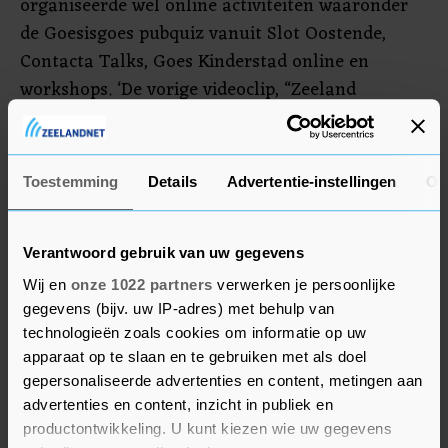
organiseerde wel online activiteiten waaronder
de Goesisgoes pubquiz vanuit Slot Oostende,
Contacta Talks, Goes Kinderstad online en
workshops. ‘De vorige videoclip, “Zeeland
#pictureperfect”, met couturestukken van
couturier Edwin Oudshoorn, heeft sinds de
lancering op 25 september meer dan 50.000
Toestemming
Details
Advertentie-instellingen
Ov
mensen online weten te bereiken.’
Verantwoord gebruik van uw gegevens
Wij en
onze 1022 partners
verwerken je persoonlijke
gegevens (bijv. uw IP-adres) met behulp van
technologieën zoals cookies om informatie op uw
apparaat op te slaan en te gebruiken met als doel
gepersonaliseerde advertenties en content, metingen aan
advertenties en content, inzicht in publiek en
productontwikkeling. U kunt kiezen wie uw gegevens