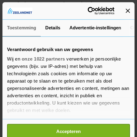
De afgelopen jaren raakte er drie keer een auto
te water in het kanaal. Twee keer had dat een
medische oorzaak.
Toestemming
Details
Advertentie-instellingen
Ov
Verantwoord gebruik van uw gegevens
Wij en
onze 1022 partners
verwerken je persoonlijke
gegevens (bijv. uw IP-adres) met behulp van
technologieën zoals cookies om informatie op uw
apparaat op te slaan en te gebruiken met als doel
gepersonaliseerde advertenties en content, metingen aan
advertenties en content, inzicht in publiek en
productontwikkeling. U kunt kiezen wie uw gegevens
gebruikt en met welke doelen.
Als u het toestaat, willen we ook graag:
Accepteren
Informatie verzamelen over uw geografische