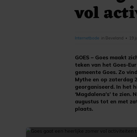
vol act
Internetbode
in Beveland
19 j
•
GOES – Goes maakt zich
teken van het Goes-Eur
gemeente Goes. Zo vindt
Mythe en op zaterdag 2 
georganiseerd. In het h
‘Magdalena’s’ te zien.
augustus tot en met za
plaats.