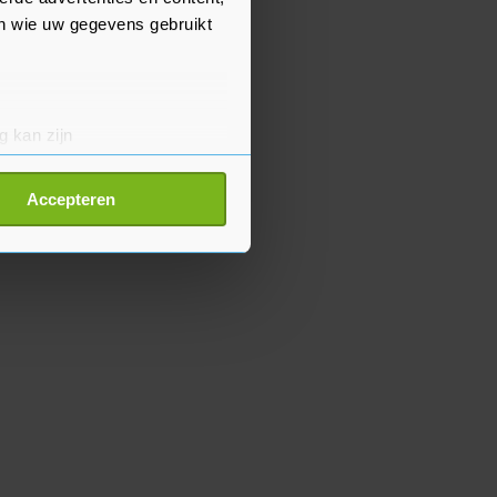
en wie uw gegevens gebruikt
g kan zijn
erprinting)
t
detailgedeelte
in. U kunt uw
Accepteren
p onze cookiepagina kun je