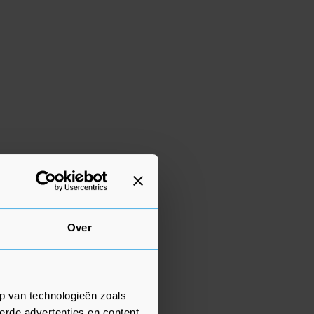
Over
p van technologieën zoals
erde advertenties en content,