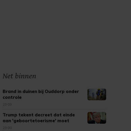
Net binnen
Brand in duinen bij Ouddorp onder
controle
23:03
Trump tekent decreet dat einde
aan 'geboortetoerisme' moet
maken
23:00