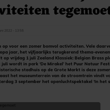
iviteiten tegemoe
uni 2022 - 13:58
 op voor een zomer bomvol activiteiten. Vele daarv
opa jaar, het vijfjaarlijks terugkerend thema-evene
 op vrijdag 1 juli Zeeland Klassiek: Belgian Brass pl
juli wordt in park ‘De Mirakel’ het Puur Natuur Fest
istorische stadhuis op de Grote Markt is deze zomer
 Naast het museumterrein van de stroomtrein vindt v
terdag 3 september het openluchtspektakel ‘In het s