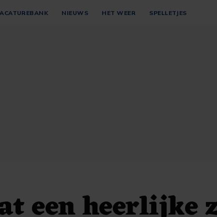
ACATUREBANK
NIEUWS
HET WEER
SPELLETJES
at een heerlijke