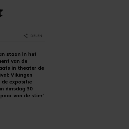
t
share
DELEN
an staan in het
ment van de
aats in theater de
ival: Vikingen
 de expositie
an dinsdag 30
poor van de stier’