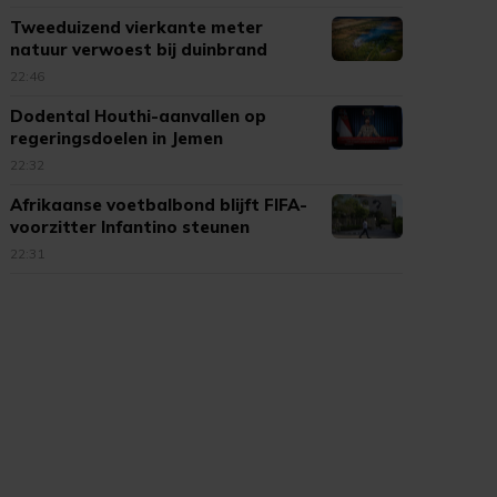
Tweeduizend vierkante meter
natuur verwoest bij duinbrand
Ouddorp
22:46
Dodental Houthi-aanvallen op
regeringsdoelen in Jemen
opgelopen
22:32
Afrikaanse voetbalbond blijft FIFA-
voorzitter Infantino steunen
22:31