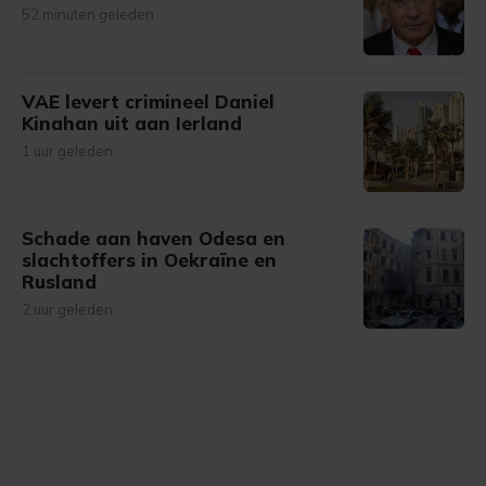
52 minuten geleden
VAE levert crimineel Daniel
Kinahan uit aan Ierland
1 uur geleden
Schade aan haven Odesa en
slachtoffers in Oekraïne en
Rusland
2 uur geleden