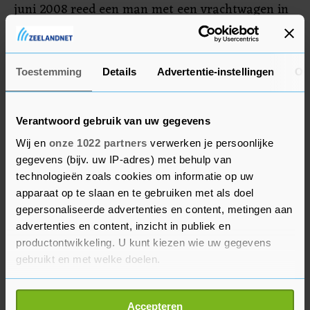
juni 2008 reed een man met een vrachtwagen in
op een menigte in Tokio, sprong uit het voertuig
en begon op voetgangers in te steken. Daarbij
vielen zeven doden.
Toestemming
Details
Advertentie-instellingen
Ov
Verantwoord gebruik van uw gegevens
Wij en
onze 1022 partners
verwerken je persoonlijke
gegevens (bijv. uw IP-adres) met behulp van
technologieën zoals cookies om informatie op uw
apparaat op te slaan en te gebruiken met als doel
gepersonaliseerde advertenties en content, metingen aan
advertenties en content, inzicht in publiek en
productontwikkeling. U kunt kiezen wie uw gegevens
gebruikt en met welke doelen.
Als u het toestaat, willen we ook graag:
Accepteren