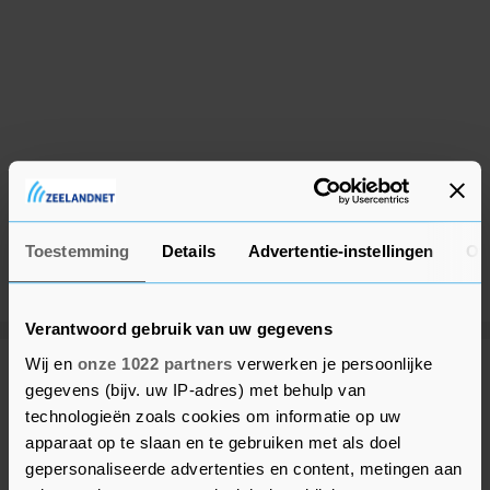
Toestemming
Details
Advertentie-instellingen
Ov
Verantwoord gebruik van uw gegevens
Wij en
onze 1022 partners
verwerken je persoonlijke
Meer uit Beveland
gegevens (bijv. uw IP-adres) met behulp van
technologieën zoals cookies om informatie op uw
apparaat op te slaan en te gebruiken met als doel
Spoedhulp bij medische
gepersonaliseerde advertenties en content, metingen aan
noodsituatie in Colijnsplaat